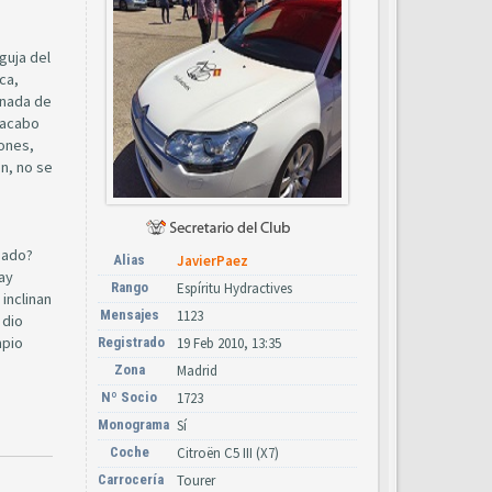
guja del
ca,
 nada de
 acabo
rones,
en, no se
sado?
Alias
JavierPaez
hay
Rango
Espíritu Hydractives
inclinan
Mensajes
1123
 dio
mpio
Registrado
19 Feb 2010, 13:35
Zona
Madrid
Nº Socio
1723
Monograma
Sí
Coche
Citroën C5 III (X7)
Carrocería
Tourer