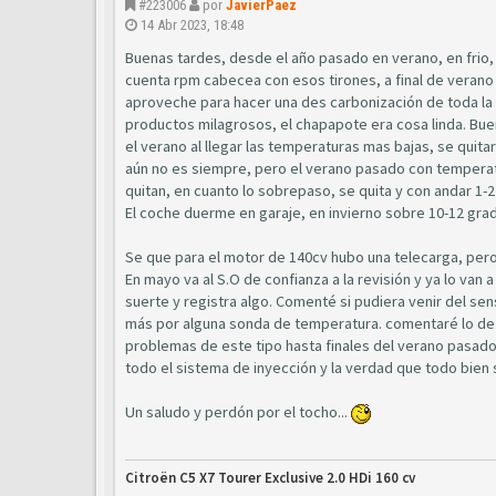
#223006
por
JavierPaez
14 Abr 2023, 18:48
Buenas tardes, desde el año pasado en verano, en frio, l
cuenta rpm cabecea con esos tirones, a final de verano 
aproveche para hacer una des carbonización de toda la 
productos milagrosos, el chapapote era cosa linda. Bue
el verano al llegar las temperaturas mas bajas, se quitaro
aún no es siempre, pero el verano pasado con temperatura
quitan, en cuanto lo sobrepaso, se quita y con andar 1-
El coche duerme en garaje, en invierno sobre 10-12 grad
Se que para el motor de 140cv hubo una telecarga, pero 
En mayo va al S.O de confianza a la revisión y ya lo van
suerte y registra algo. Comenté si pudiera venir del sen
más por alguna sonda de temperatura. comentaré lo de 
problemas de este tipo hasta finales del verano pasado.
todo el sistema de inyección y la verdad que todo bien
Un saludo y perdón por el tocho...
Citroën C5 X7 Tourer Exclusive 2.0 HDi 160 cv