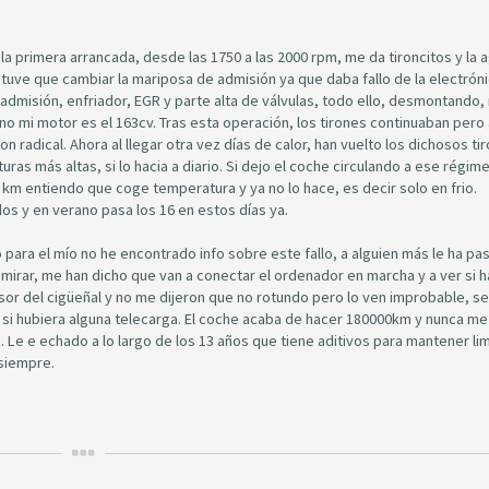
a primera arrancada, desde las 1750 a las 2000 rpm, me da tironcitos y la a
tuve que cambiar la mariposa de admisión ya que daba fallo de la electróni
admisión, enfriador, EGR y parte alta de válvulas, todo ello, desmontando,
no mi motor es el 163cv. Tras esta operación, los tirones continuaban pero
n radical. Ahora al llegar otra vez días de calor, han vuelto los dichosos ti
s más altas, si lo hacia a diario. Si dejo el coche circulando a ese régim
2 km entiendo que coge temperatura y ya no lo hace, es decir solo en frio.
os y en verano pasa los 16 en estos días ya.
para el mío no he encontrado info sobre este fallo, a alguien más le ha pa
 a mirar, me han dicho que van a conectar el ordenador en marcha y a ver si 
sor del cigüeñal y no me dijeron que no rotundo pero lo ven improbable, se 
si hubiera alguna telecarga. El coche acaba de hacer 180000km y nunca me
 Le e echado a lo largo de los 13 años que tiene aditivos para mantener li
 siempre.