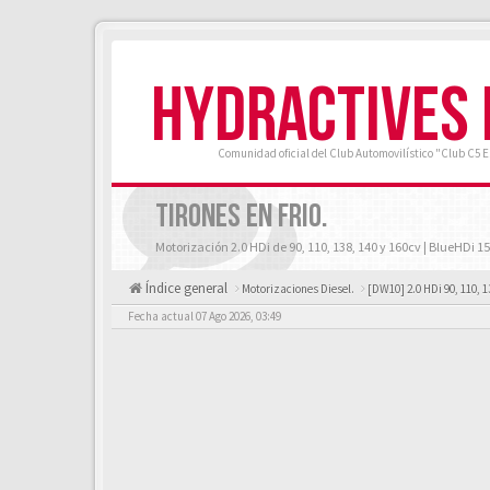
HYDRACTIVES
Comunidad oficial del Club Automovilístico "Club C5 
TIRONES EN FRIO.
Motorización 2.0 HDi de 90, 110, 138, 140 y 160cv | BlueHDi 15
Índice general
Motorizaciones Diesel.
[DW10] 2.0 HDi 90, 110, 1
Fecha actual 07 Ago 2026, 03:49