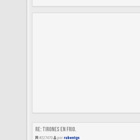
Re: Tirones en frio.
#227470
por
rubentgs