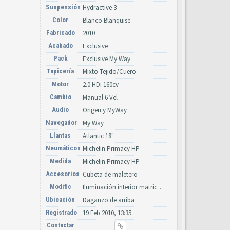
Suspensión
Hydractive 3
Color
Blanco Blanquise
Fabricado
2010
Acabado
Exclusive
Pack
Exclusive My Way
Tapicería
Mixto Tejido/Cuero
Motor
2.0 HDi 160cv
Cambio
Manual 6 Vel
Audio
Origen y MyWay
Navegador
My Way
Llantas
Atlantic 18"
Neumáticos
Michelin Primacy HP
Medida
Michelin Primacy HP
Accesorios
Cubeta de maletero
Modific
Iluminación interior matricula y diurna de led, Chevrones nuevos
Ubicación
Daganzo de arriba
Registrado
19 Feb 2010, 13:35
Contactar