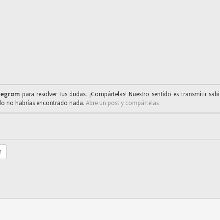
legrαm
para resolver tus dudas. ¡Compártelas! Nuestro sentido es transmitir sab
ado no habrías encontrado nada.
Abre un post y compártelas
r