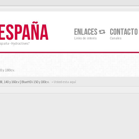
 ESPAÑA
ENLACES
CONTACTO
Links de interés
Canales
España - Hydractives"
0 y 180cv.
38, 140 y 160cv | BlueHDi 150 y 180cv.
« Usted esta aquí