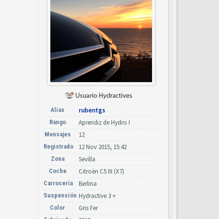
Alias
rubentgs
Rango
Aprendiz de Hydro I
Mensajes
12
Registrado
12 Nov 2015, 15:42
Zona
Sevilla
Coche
Citroën C5 III (X7)
Carrocería
Berlina
Suspensión
Hydractive 3 +
Color
Gris Fer