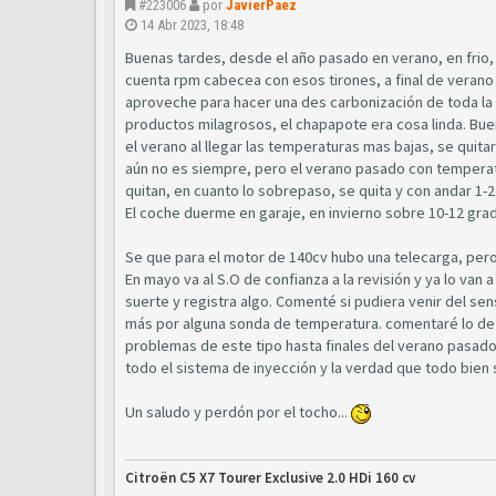
#223006
por
JavierPaez
14 Abr 2023, 18:48
Buenas tardes, desde el año pasado en verano, en frio, l
cuenta rpm cabecea con esos tirones, a final de verano 
aproveche para hacer una des carbonización de toda la 
productos milagrosos, el chapapote era cosa linda. Bue
el verano al llegar las temperaturas mas bajas, se quitaro
aún no es siempre, pero el verano pasado con temperatura
quitan, en cuanto lo sobrepaso, se quita y con andar 1-
El coche duerme en garaje, en invierno sobre 10-12 grad
Se que para el motor de 140cv hubo una telecarga, pero 
En mayo va al S.O de confianza a la revisión y ya lo van
suerte y registra algo. Comenté si pudiera venir del sen
más por alguna sonda de temperatura. comentaré lo de 
problemas de este tipo hasta finales del verano pasado.
todo el sistema de inyección y la verdad que todo bien
Un saludo y perdón por el tocho...
Citroën C5 X7 Tourer Exclusive 2.0 HDi 160 cv