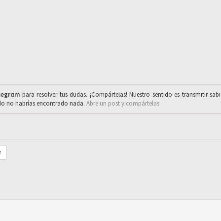
legrαm
para resolver tus dudas. ¡Compártelas! Nuestro sentido es transmitir sab
ado no habrías encontrado nada.
Abre un post y compártelas
r