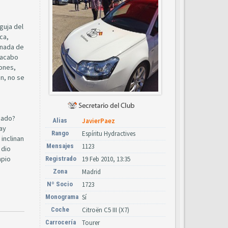
guja del
ca,
 nada de
 acabo
rones,
en, no se
sado?
Alias
JavierPaez
hay
Rango
Espíritu Hydractives
inclinan
Mensajes
1123
 dio
mpio
Registrado
19 Feb 2010, 13:35
Zona
Madrid
Nº Socio
1723
Monograma
Sí
Coche
Citroën C5 III (X7)
Carrocería
Tourer