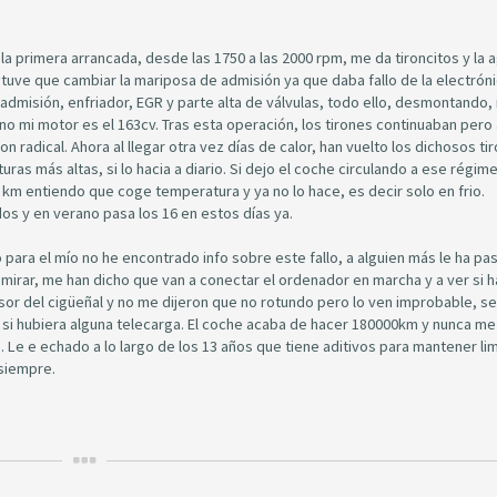
a primera arrancada, desde las 1750 a las 2000 rpm, me da tironcitos y la a
tuve que cambiar la mariposa de admisión ya que daba fallo de la electróni
admisión, enfriador, EGR y parte alta de válvulas, todo ello, desmontando,
no mi motor es el 163cv. Tras esta operación, los tirones continuaban pero
n radical. Ahora al llegar otra vez días de calor, han vuelto los dichosos ti
s más altas, si lo hacia a diario. Si dejo el coche circulando a ese régim
2 km entiendo que coge temperatura y ya no lo hace, es decir solo en frio.
os y en verano pasa los 16 en estos días ya.
para el mío no he encontrado info sobre este fallo, a alguien más le ha pa
 a mirar, me han dicho que van a conectar el ordenador en marcha y a ver si 
sor del cigüeñal y no me dijeron que no rotundo pero lo ven improbable, se 
si hubiera alguna telecarga. El coche acaba de hacer 180000km y nunca me
 Le e echado a lo largo de los 13 años que tiene aditivos para mantener li
 siempre.