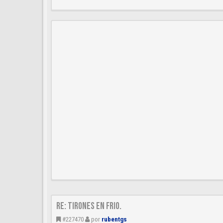
Re: Tirones en frio.
#227470
por
rubentgs