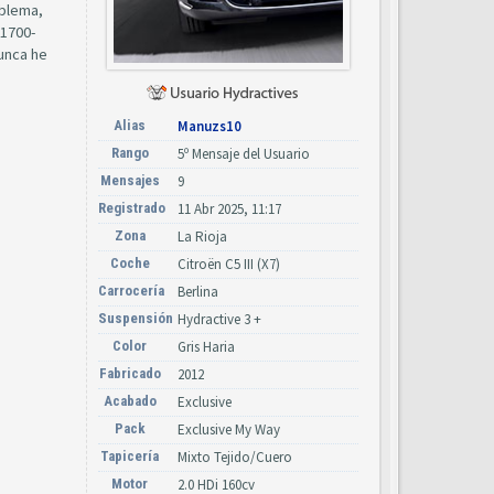
oblema,
 1700-
nunca he
Alias
Manuzs10
Rango
5º Mensaje del Usuario
Mensajes
9
Registrado
11 Abr 2025, 11:17
Zona
La Rioja
Coche
Citroën C5 III (X7)
Carrocería
Berlina
Suspensión
Hydractive 3 +
Color
Gris Haria
Fabricado
2012
Acabado
Exclusive
Pack
Exclusive My Way
Tapicería
Mixto Tejido/Cuero
Motor
2.0 HDi 160cv