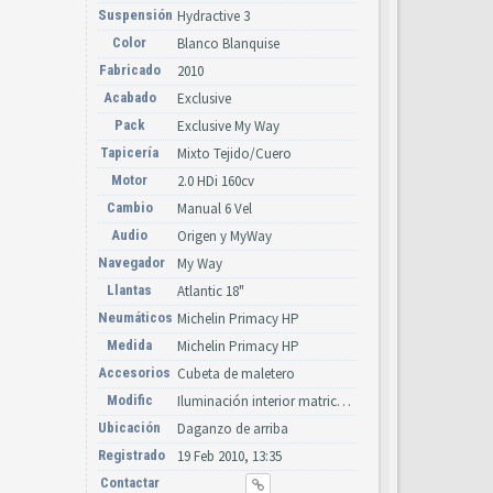
Suspensión
Hydractive 3
Color
Blanco Blanquise
Fabricado
2010
Acabado
Exclusive
Pack
Exclusive My Way
Tapicería
Mixto Tejido/Cuero
Motor
2.0 HDi 160cv
Cambio
Manual 6 Vel
Audio
Origen y MyWay
Navegador
My Way
Llantas
Atlantic 18"
Neumáticos
Michelin Primacy HP
Medida
Michelin Primacy HP
Accesorios
Cubeta de maletero
Modific
Iluminación interior matricula y diurna de led, Chevrones nuevos
Ubicación
Daganzo de arriba
Registrado
19 Feb 2010, 13:35
Contactar