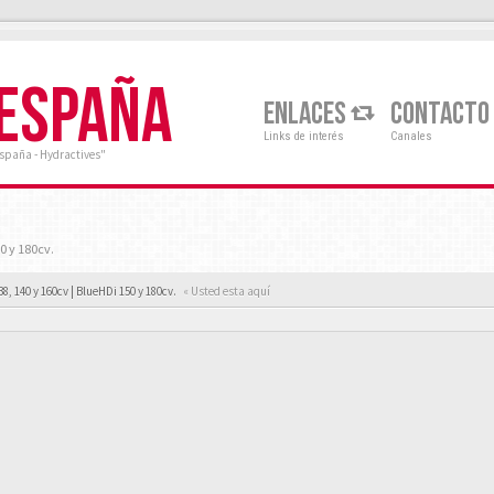
 ESPAÑA
ENLACES
CONTACTO
Links de interés
Canales
España - Hydractives"
0 y 180cv.
38, 140 y 160cv | BlueHDi 150 y 180cv.
« Usted esta aquí