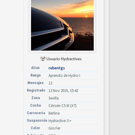
Alias
rubentgs
Rango
Aprendiz de Hydro I
Mensajes
12
Registrado
12 Nov 2015, 15:42
Zona
Sevilla
Coche
Citroën C5 III (X7)
Carrocería
Berlina
Suspensión
Hydractive 3 +
Color
Gris Fer