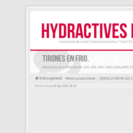
HYDRACTIVES
Comunidad oficial del Club Automovilístico "Club C5 
TIRONES EN FRIO.
Motorización 2.0 HDi de 90, 110, 138, 140 y 160cv | BlueHDi 15
Índice general
Motorizaciones Diesel.
[DW10] 2.0 HDi 90, 110, 1
Fecha actual 08 Ago 2026, 08:50