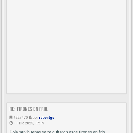
Re: Tirones en frio.
#227470
por
rubentgs
11 Dic 2025, 17:19
Hola muy buenas se te quitaron esos tirones en frio.