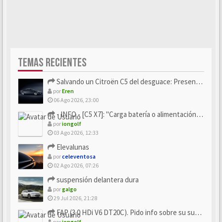
TEMAS RECIENTES
Salvando un Citroën C5 del desguace: Presentación y seguimiento
por
Eren
06 Ago 2026, 23:00
- INFO - [C5 X7]: "Carga batería o alimentación eléctri...
por
iongolf
03 Ago 2026, 12:33
Elevalunas
por
celeventosa
02 Ago 2026, 07:26
suspensión delantera dura
por
galgo
29 Jul 2026, 21:28
FAP (3.0 HDi V6 DT20C). Pido info sobre su sustitución
por
iongolf