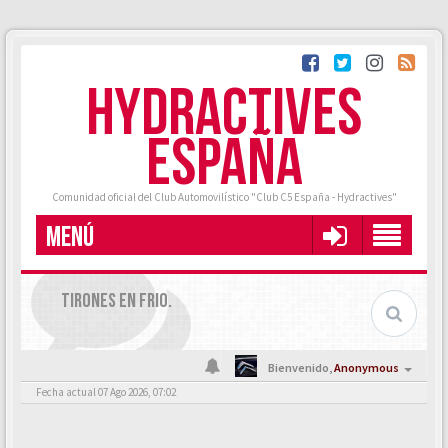
HYDRACTIVES
ESPAÑA
Comunidad oficial del Club Automovilístico "Club C5 España - Hydractives"
MENÚ
TIRONES EN FRIO.
Bienvenido,
Anonymous
Fecha actual 07 Ago 2026, 07:02