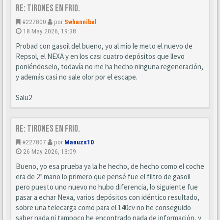
Re: Tirones en frio.
#227800
por
Swhannibal
18 May 2026, 19:38
Probad con gasoil del bueno, yo al mío le meto el nuevo de
Repsol, el NEXA y en los casi cuatro depósitos que llevo
poniéndoselo, todavía no me ha hecho ninguna regeneración,
y además casi no sale olor por el escape.
Salu2
Re: Tirones en frio.
#227807
por
Manuzs10
26 May 2026, 13:09
Bueno, yo esa prueba ya la he hecho, de hecho como el coche
era de 2º mano lo primero que pensé fue el filtro de gasoil
pero puesto uno nuevo no hubo diferencia, lo siguiente fue
pasar a echar Nexa, varios depósitos con idéntico resultado,
sobre una telecarga como para el 140cv no he conseguido
saber nada ni tampoco he encontrado nada de información, y