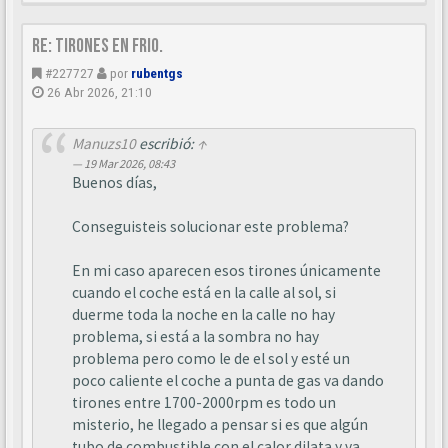
Re: Tirones en frio.
#227727
por
rubentgs
26 Abr 2026, 21:10
Manuzs10
escribió:
↑
19 Mar 2026, 08:43
Buenos días,
Conseguisteis solucionar este problema?
En mi caso aparecen esos tirones únicamente
cuando el coche está en la calle al sol, si
duerme toda la noche en la calle no hay
problema, si está a la sombra no hay
problema pero como le de el sol y esté un
poco caliente el coche a punta de gas va dando
tirones entre 1700-2000rpm es todo un
misterio, he llegado a pensar si es que algún
tubo de combustible con el calor dilata y va