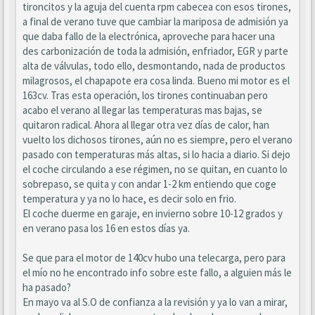
tironcitos y la aguja del cuenta rpm cabecea con esos tirones,
a final de verano tuve que cambiar la mariposa de admisión ya
que daba fallo de la electrónica, aproveche para hacer una
des carbonización de toda la admisión, enfriador, EGR y parte
alta de válvulas, todo ello, desmontando, nada de productos
milagrosos, el chapapote era cosa linda. Bueno mi motor es el
163cv. Tras esta operación, los tirones continuaban pero
acabo el verano al llegar las temperaturas mas bajas, se
quitaron radical. Ahora al llegar otra vez días de calor, han
vuelto los dichosos tirones, aún no es siempre, pero el verano
pasado con temperaturas más altas, si lo hacia a diario. Si dejo
el coche circulando a ese régimen, no se quitan, en cuanto lo
sobrepaso, se quita y con andar 1-2 km entiendo que coge
temperatura y ya no lo hace, es decir solo en frio.
El coche duerme en garaje, en invierno sobre 10-12 grados y
en verano pasa los 16 en estos días ya.
Se que para el motor de 140cv hubo una telecarga, pero para
el mío no he encontrado info sobre este fallo, a alguien más le
ha pasado?
En mayo va al S.O de confianza a la revisión y ya lo van a mirar,