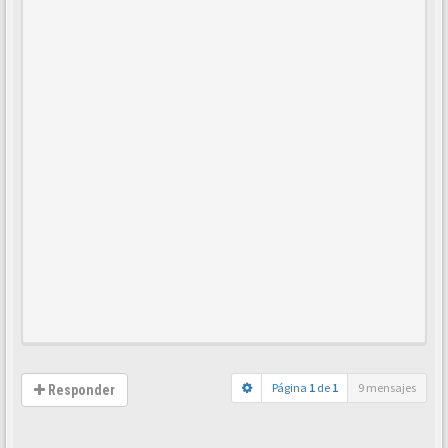
Página
1
de
1
9 mensajes
Responder