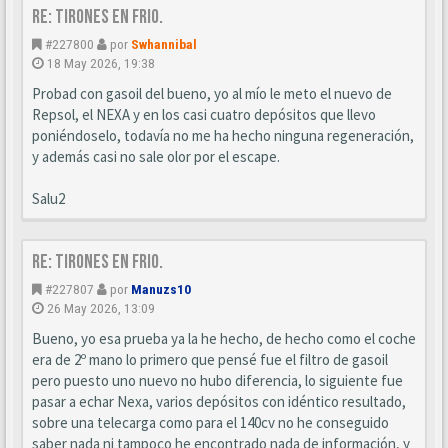
Re: Tirones en frio.
#227800
por
Swhannibal
18 May 2026, 19:38
Probad con gasoil del bueno, yo al mío le meto el nuevo de
Repsol, el NEXA y en los casi cuatro depósitos que llevo
poniéndoselo, todavía no me ha hecho ninguna regeneración,
y además casi no sale olor por el escape.
Salu2
Re: Tirones en frio.
#227807
por
Manuzs10
26 May 2026, 13:09
Bueno, yo esa prueba ya la he hecho, de hecho como el coche
era de 2º mano lo primero que pensé fue el filtro de gasoil
pero puesto uno nuevo no hubo diferencia, lo siguiente fue
pasar a echar Nexa, varios depósitos con idéntico resultado,
sobre una telecarga como para el 140cv no he conseguido
saber nada ni tampoco he encontrado nada de información, y