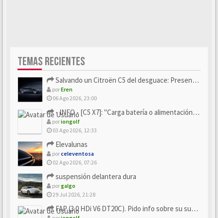
TEMAS RECIENTES
Salvando un Citroën C5 del desguace: Presentación y seguimiento
por
Eren
06 Ago 2026, 23:00
- INFO - [C5 X7]: "Carga batería o alimentación eléctri...
por
iongolf
03 Ago 2026, 12:33
Elevalunas
por
celeventosa
02 Ago 2026, 07:26
suspensión delantera dura
por
galgo
29 Jul 2026, 21:28
FAP (3.0 HDi V6 DT20C). Pido info sobre su sustitución
por
iongolf