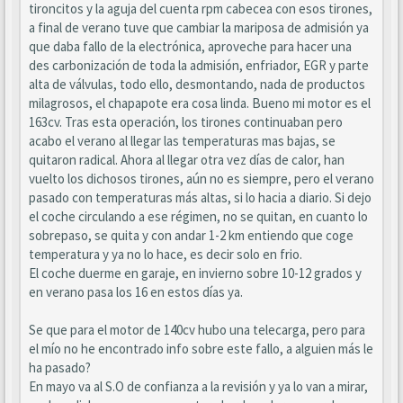
tironcitos y la aguja del cuenta rpm cabecea con esos tirones,
a final de verano tuve que cambiar la mariposa de admisión ya
que daba fallo de la electrónica, aproveche para hacer una
des carbonización de toda la admisión, enfriador, EGR y parte
alta de válvulas, todo ello, desmontando, nada de productos
milagrosos, el chapapote era cosa linda. Bueno mi motor es el
163cv. Tras esta operación, los tirones continuaban pero
acabo el verano al llegar las temperaturas mas bajas, se
quitaron radical. Ahora al llegar otra vez días de calor, han
vuelto los dichosos tirones, aún no es siempre, pero el verano
pasado con temperaturas más altas, si lo hacia a diario. Si dejo
el coche circulando a ese régimen, no se quitan, en cuanto lo
sobrepaso, se quita y con andar 1-2 km entiendo que coge
temperatura y ya no lo hace, es decir solo en frio.
El coche duerme en garaje, en invierno sobre 10-12 grados y
en verano pasa los 16 en estos días ya.
Se que para el motor de 140cv hubo una telecarga, pero para
el mío no he encontrado info sobre este fallo, a alguien más le
ha pasado?
En mayo va al S.O de confianza a la revisión y ya lo van a mirar,