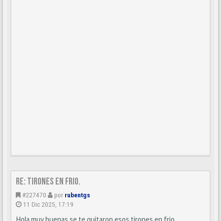
Re: Tirones en frio.
#227470
por
rubentgs
11 Dic 2025, 17:19
Hola muy buenas se te quitaron esos tirones en frio.