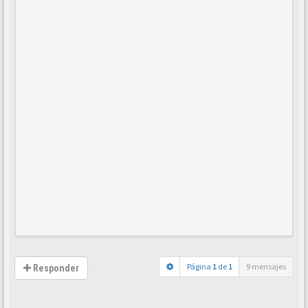
Página
1
de
1
9 mensajes
Responder