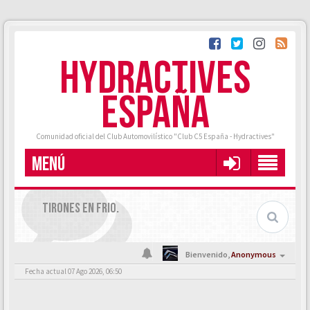
HYDRACTIVES
ESPAÑA
Comunidad oficial del Club Automovilístico "Club C5 España - Hydractives"
MENÚ
TIRONES EN FRIO.
Bienvenido,
Anonymous
Fecha actual 07 Ago 2026, 06:50