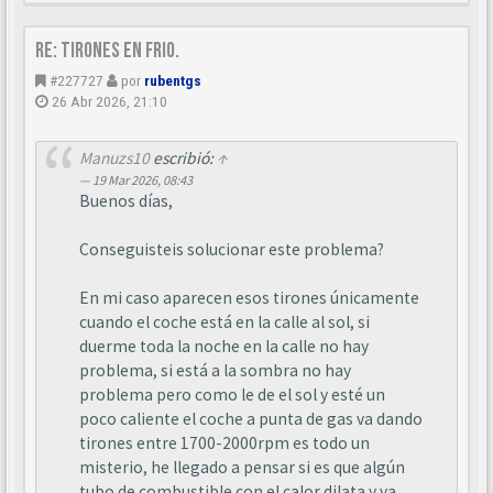
Re: Tirones en frio.
#227727
por
rubentgs
26 Abr 2026, 21:10
Manuzs10
escribió:
↑
19 Mar 2026, 08:43
Buenos días,
Conseguisteis solucionar este problema?
En mi caso aparecen esos tirones únicamente
cuando el coche está en la calle al sol, si
duerme toda la noche en la calle no hay
problema, si está a la sombra no hay
problema pero como le de el sol y esté un
poco caliente el coche a punta de gas va dando
tirones entre 1700-2000rpm es todo un
misterio, he llegado a pensar si es que algún
tubo de combustible con el calor dilata y va