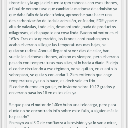
tironcitos y la aguja del cuenta rpm cabecea con esos tirones,
a final de verano tuve que cambiar la mariposa de admisión ya
que daba fallo de la electrónica, aproveche para hacer una
des carbonización de toda la admisión, enfriador, EGR y parte
alta de válvulas, todo ello, desmontando, nada de productos
milagrosos, el chapapote era cosa linda. Bueno mi motor es el
163cv. Tras esta operación, los tirones continuaban pero
acabo el verano al llegar las temperaturas mas bajas, se
quitaron radical. Ahora al llegar otra vez días de calor, han
vuelto los dichosos tirones, aún no es siempre, pero el verano
pasado con temperaturas más altas, si lo hacia a diario. Si dejo
el coche circulando a ese régimen, no se quitan, en cuanto lo
sobrepaso, se quita y con andar 1-2 km entiendo que coge
temperatura y ya no lo hace, es decir solo en frio.
El coche duerme en garaje, en invierno sobre 10-12 grados y
en verano pasa los 16 en estos días ya.
Se que para el motor de 140cv hubo una telecarga, pero para
el mío no he encontrado info sobre este fallo, a alguien más le
ha pasado?
En mayo va al S.O de confianza a la revisión y ya lo van a mirar,