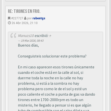
Re: Tirones en frio.
#227727
por
rubentgs
26 Abr 2026, 21:10
Manuzs10
escribió:
↑
19 Mar 2026, 08:43
Buenos días,
Conseguisteis solucionar este problema?
En mi caso aparecen esos tirones únicamente
cuando el coche está en la calle al sol, si
duerme toda la noche en la calle no hay
problema, si está a la sombra no hay
problema pero como le de el sol y esté un
poco caliente el coche a punta de gas va dando
tirones entre 1700-2000rpm es todo un
misterio, he llegado a pensar si es que algún
tubo de combustible con el calor dilata y va