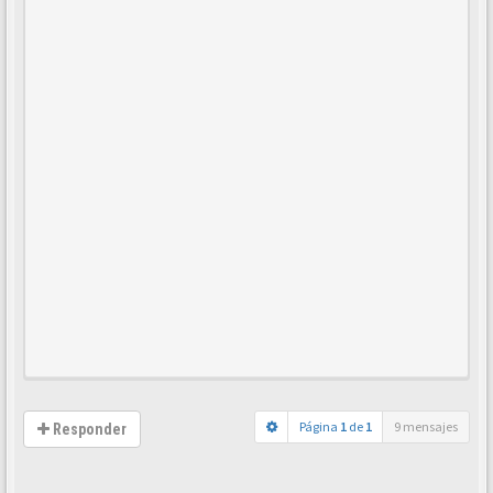
Página
1
de
1
9 mensajes
Responder