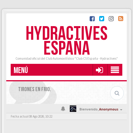
HYDRACTIVES
ESPAÑA
Comunidad oficial del Club Automovilístico "Club C5 España - Hydractives"
MENÚ
TIRONES EN FRIO.
Bienvenido,
Anonymous
Fecha actual 08 Ago 2026, 10:22