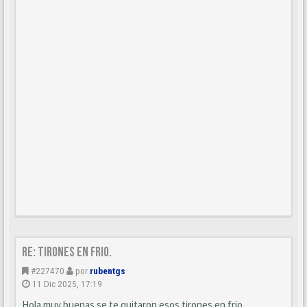
Re: Tirones en frio.
#227470
por
rubentgs
11 Dic 2025, 17:19
Hola muy buenas se te quitaron esos tirones en frio.