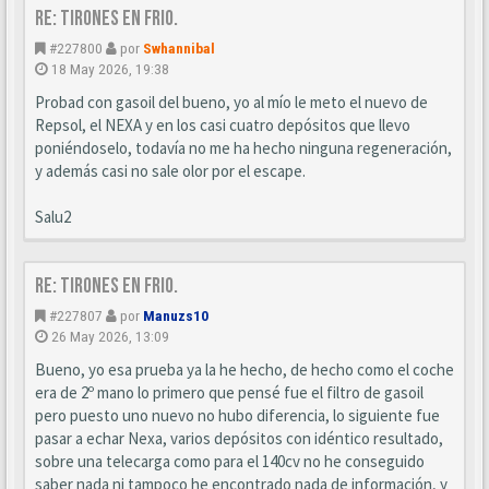
Re: Tirones en frio.
#227800
por
Swhannibal
18 May 2026, 19:38
Probad con gasoil del bueno, yo al mío le meto el nuevo de
Repsol, el NEXA y en los casi cuatro depósitos que llevo
poniéndoselo, todavía no me ha hecho ninguna regeneración,
y además casi no sale olor por el escape.
Salu2
Re: Tirones en frio.
#227807
por
Manuzs10
26 May 2026, 13:09
Bueno, yo esa prueba ya la he hecho, de hecho como el coche
era de 2º mano lo primero que pensé fue el filtro de gasoil
pero puesto uno nuevo no hubo diferencia, lo siguiente fue
pasar a echar Nexa, varios depósitos con idéntico resultado,
sobre una telecarga como para el 140cv no he conseguido
saber nada ni tampoco he encontrado nada de información, y