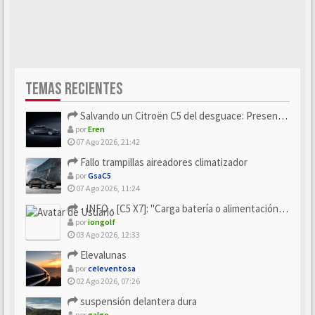
TEMAS RECIENTES
Salvando un Citroën C5 del desguace: Presentación y seguimiento
por
Eren
07 Ago 2026, 21:42
Fallo trampillas aireadores climatizador
por
GsaC5
07 Ago 2026, 11:24
- INFO - [C5 X7]: "Carga batería o alimentación eléctri...
por
iongolf
03 Ago 2026, 12:33
Elevalunas
por
celeventosa
02 Ago 2026, 07:26
suspensión delantera dura
por
galgo