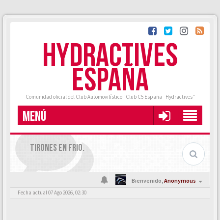
HYDRACTIVES
ESPAÑA
Comunidad oficial del Club Automovilístico "Club C5 España - Hydractives"
MENÚ
TIRONES EN FRIO.
Bienvenido,
Anonymous
Fecha actual 07 Ago 2026, 02:30