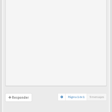
Página
1
de
1
9 mensajes
Responder