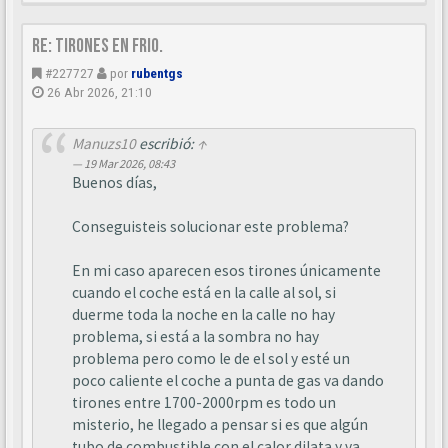
Re: Tirones en frio.
#227727
por
rubentgs
26 Abr 2026, 21:10
Manuzs10
escribió:
↑
19 Mar 2026, 08:43
Buenos días,
Conseguisteis solucionar este problema?
En mi caso aparecen esos tirones únicamente
cuando el coche está en la calle al sol, si
duerme toda la noche en la calle no hay
problema, si está a la sombra no hay
problema pero como le de el sol y esté un
poco caliente el coche a punta de gas va dando
tirones entre 1700-2000rpm es todo un
misterio, he llegado a pensar si es que algún
tubo de combustible con el calor dilata y va