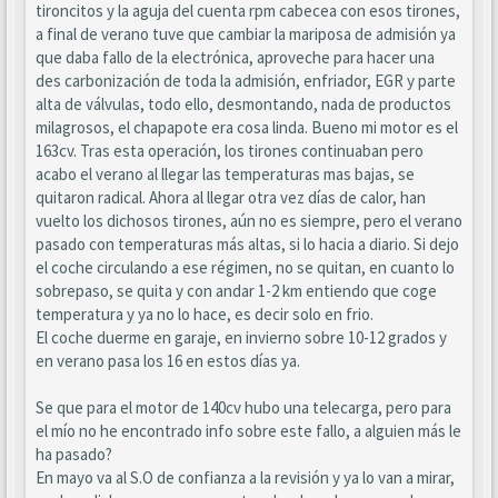
tironcitos y la aguja del cuenta rpm cabecea con esos tirones,
a final de verano tuve que cambiar la mariposa de admisión ya
que daba fallo de la electrónica, aproveche para hacer una
des carbonización de toda la admisión, enfriador, EGR y parte
alta de válvulas, todo ello, desmontando, nada de productos
milagrosos, el chapapote era cosa linda. Bueno mi motor es el
163cv. Tras esta operación, los tirones continuaban pero
acabo el verano al llegar las temperaturas mas bajas, se
quitaron radical. Ahora al llegar otra vez días de calor, han
vuelto los dichosos tirones, aún no es siempre, pero el verano
pasado con temperaturas más altas, si lo hacia a diario. Si dejo
el coche circulando a ese régimen, no se quitan, en cuanto lo
sobrepaso, se quita y con andar 1-2 km entiendo que coge
temperatura y ya no lo hace, es decir solo en frio.
El coche duerme en garaje, en invierno sobre 10-12 grados y
en verano pasa los 16 en estos días ya.
Se que para el motor de 140cv hubo una telecarga, pero para
el mío no he encontrado info sobre este fallo, a alguien más le
ha pasado?
En mayo va al S.O de confianza a la revisión y ya lo van a mirar,