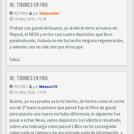
Re: Tirones en frio.
#227800
por
Swhannibal
18 May 2026, 19:38
Probad con gasoil del bueno, yo al mío le meto el nuevo de
Repsol, el NEXA y en los casi cuatro depósitos que llevo
poniéndoselo, todavía no me ha hecho ninguna regeneración,
y además casi no sale olor por el escape.
Salu2
Re: Tirones en frio.
#227807
por
Manuzs10
26 May 2026, 13:09
Bueno, yo esa prueba ya la he hecho, de hecho como el coche
era de 2º mano lo primero que pensé fue el filtro de gasoil
pero puesto uno nuevo no hubo diferencia, lo siguiente fue
pasar a echar Nexa, varios depósitos con idéntico resultado,
sobre una telecarga como para el 140cv no he conseguido
saber nada ni tampoco he encontrado nada de información, y