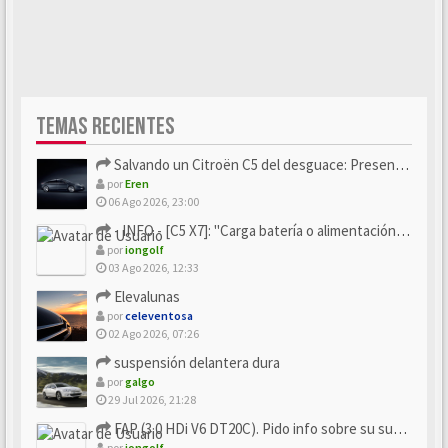
TEMAS RECIENTES
Salvando un Citroën C5 del desguace: Presentación y seguimiento
por
Eren
06 Ago 2026, 23:00
- INFO - [C5 X7]: "Carga batería o alimentación eléctri...
por
iongolf
03 Ago 2026, 12:33
Elevalunas
por
celeventosa
02 Ago 2026, 07:26
suspensión delantera dura
por
galgo
29 Jul 2026, 21:28
FAP (3.0 HDi V6 DT20C). Pido info sobre su sustitución
por
iongolf