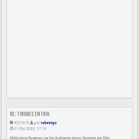
Re: Tirones en frio.
#227470
por
rubentgs
11 Dic 2025, 17:19
Hola muy buenas se te quitaron esos tirones en frio.