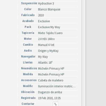
Suspensión
Hydractive 3
Color
Blanco Blanquise
Fabricado
2010
Acabado
Exclusive
Pack
Exclusive My Way
Tapicería
Mixto Tejido/Cuero
Motor
2.0 HDi 160cv
Cambio
Manual 6 Vel
Audio
Origen y MyWay
Navegador
My Way
Llantas
Atlantic 18"
Neumáticos
Michelin Primacy HP
Medida
Michelin Primacy HP
Accesorios
Cubeta de maletero
Modific
Iluminación interior matricula y diurna de led, Chevrones nuevos
Ubicación
Daganzo de arriba
Registrado
19 Feb 2010, 13:35
Contactar