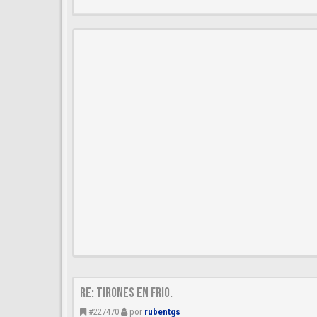
Re: Tirones en frio.
#227470
por
rubentgs