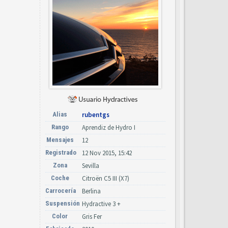
Alias
rubentgs
Rango
Aprendiz de Hydro I
Mensajes
12
Registrado
12 Nov 2015, 15:42
Zona
Sevilla
Coche
Citroën C5 III (X7)
Carrocería
Berlina
Suspensión
Hydractive 3 +
Color
Gris Fer