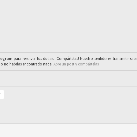
legrαm
para resolver tus dudas. ¡Compártelas! Nuestro sentido es transmitir sab
ado no habrías encontrado nada.
Abre un post y compártelas
r