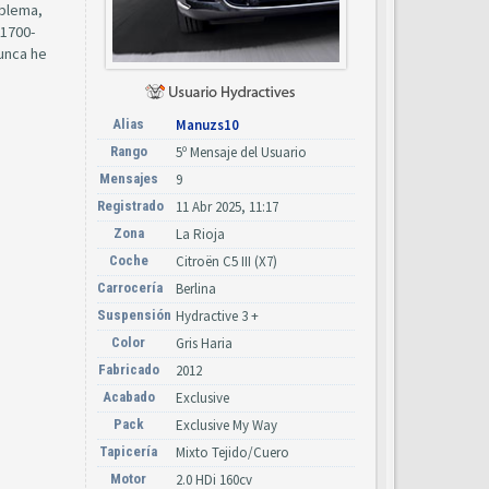
oblema,
 1700-
nunca he
Alias
Manuzs10
Rango
5º Mensaje del Usuario
Mensajes
9
Registrado
11 Abr 2025, 11:17
Zona
La Rioja
Coche
Citroën C5 III (X7)
Carrocería
Berlina
Suspensión
Hydractive 3 +
Color
Gris Haria
Fabricado
2012
Acabado
Exclusive
Pack
Exclusive My Way
Tapicería
Mixto Tejido/Cuero
Motor
2.0 HDi 160cv