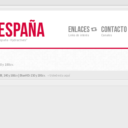
 ESPAÑA
ENLACES
CONTACTO
Links de interés
Canales
España - Hydractives"
0 y 180cv.
38, 140 y 160cv | BlueHDi 150 y 180cv.
« Usted esta aquí