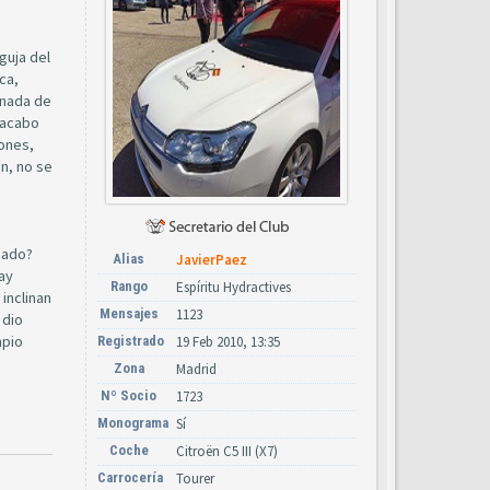
guja del
ca,
 nada de
 acabo
rones,
en, no se
sado?
Alias
JavierPaez
hay
Rango
Espíritu Hydractives
inclinan
Mensajes
1123
 dio
mpio
Registrado
19 Feb 2010, 13:35
Zona
Madrid
Nº Socio
1723
Monograma
Sí
Coche
Citroën C5 III (X7)
Carrocería
Tourer