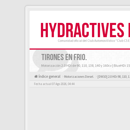
HYDRACTIVES
Comunidad oficial del Club Automovilístico "Club C5 
TIRONES EN FRIO.
Motorización 2.0 HDi de 90, 110, 138, 140 y 160cv | BlueHDi 15
Índice general
Motorizaciones Diesel.
[DW10] 2.0 HDi 90, 110, 1
Fecha actual 07 Ago 2026, 04:44