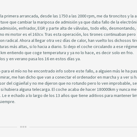
a primera arrancada, desde las 1750 a las 2000 rpm, me da tironcitos y la a
tuve que cambiar la mariposa de admisión ya que daba fallo de la electróni
admisión, enfriador, EGR y parte alta de válvulas, todo ello, desmontando,
no mi motor es el 163cv. Tras esta operación, los tirones continuaban pero
n radical. Ahora al llegar otra vez días de calor, han vuelto los dichosos ti
s más altas, si lo hacia a diario. Si dejo el coche circulando a ese régim
2 km entiendo que coge temperatura y ya no lo hace, es decir solo en frio.
os y en verano pasa los 16 en estos días ya.
para el mío no he encontrado info sobre este fallo, a alguien más le ha pa
 a mirar, me han dicho que van a conectar el ordenador en marcha y a ver si 
sor del cigüeñal y no me dijeron que no rotundo pero lo ven improbable, se 
si hubiera alguna telecarga. El coche acaba de hacer 180000km y nunca me
 Le e echado a lo largo de los 13 años que tiene aditivos para mantener li
 siempre.