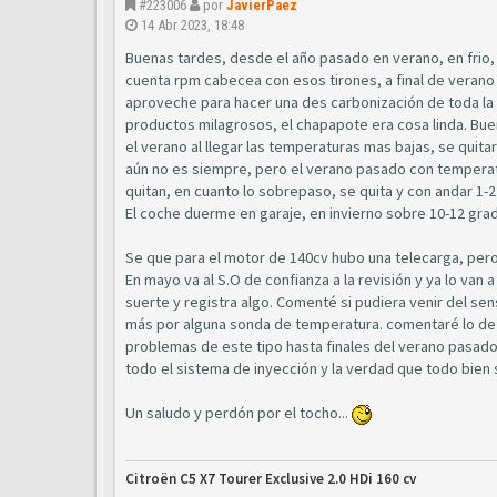
#223006
por
JavierPaez
14 Abr 2023, 18:48
Buenas tardes, desde el año pasado en verano, en frio, l
cuenta rpm cabecea con esos tirones, a final de verano 
aproveche para hacer una des carbonización de toda la 
productos milagrosos, el chapapote era cosa linda. Bue
el verano al llegar las temperaturas mas bajas, se quitaro
aún no es siempre, pero el verano pasado con temperatura
quitan, en cuanto lo sobrepaso, se quita y con andar 1-
El coche duerme en garaje, en invierno sobre 10-12 grad
Se que para el motor de 140cv hubo una telecarga, pero 
En mayo va al S.O de confianza a la revisión y ya lo van
suerte y registra algo. Comenté si pudiera venir del sen
más por alguna sonda de temperatura. comentaré lo de 
problemas de este tipo hasta finales del verano pasado.
todo el sistema de inyección y la verdad que todo bien
Un saludo y perdón por el tocho...
Citroën C5 X7 Tourer Exclusive 2.0 HDi 160 cv