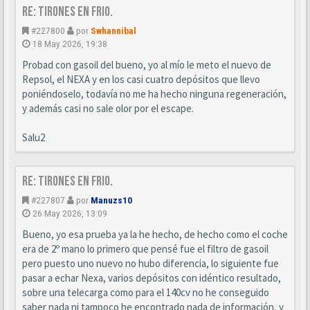
Re: Tirones en frio.
#227800
por
Swhannibal
18 May 2026, 19:38
Probad con gasoil del bueno, yo al mío le meto el nuevo de
Repsol, el NEXA y en los casi cuatro depósitos que llevo
poniéndoselo, todavía no me ha hecho ninguna regeneración,
y además casi no sale olor por el escape.
Salu2
Re: Tirones en frio.
#227807
por
Manuzs10
26 May 2026, 13:09
Bueno, yo esa prueba ya la he hecho, de hecho como el coche
era de 2º mano lo primero que pensé fue el filtro de gasoil
pero puesto uno nuevo no hubo diferencia, lo siguiente fue
pasar a echar Nexa, varios depósitos con idéntico resultado,
sobre una telecarga como para el 140cv no he conseguido
saber nada ni tampoco he encontrado nada de información, y