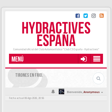
HYDRACTIVES
ESPAÑA
Comunidad oficial del Club Automovilístico "Club C5 España - Hydractives"
MENÚ
TIRONES EN FRIO.
Bienvenido,
Anonymous
Fecha actual 06 Ago 2026, 20:56