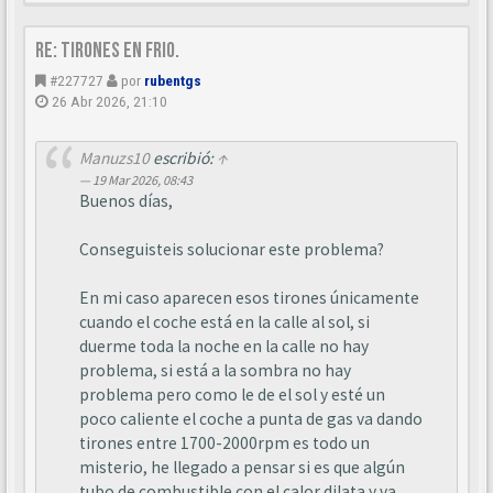
Re: Tirones en frio.
#227727
por
rubentgs
26 Abr 2026, 21:10
Manuzs10
escribió:
↑
19 Mar 2026, 08:43
Buenos días,
Conseguisteis solucionar este problema?
En mi caso aparecen esos tirones únicamente
cuando el coche está en la calle al sol, si
duerme toda la noche en la calle no hay
problema, si está a la sombra no hay
problema pero como le de el sol y esté un
poco caliente el coche a punta de gas va dando
tirones entre 1700-2000rpm es todo un
misterio, he llegado a pensar si es que algún
tubo de combustible con el calor dilata y va