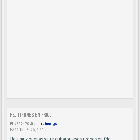
Re: Tirones en frio.
#227470
por
rubentgs
11 Dic 2025, 17:19
Hola muy buenas se te quitaron esos tirones en frio.