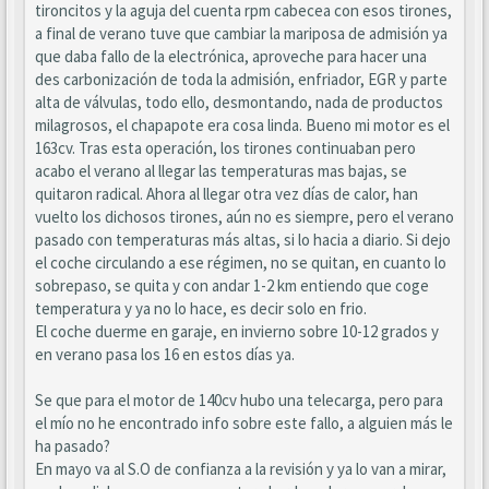
tironcitos y la aguja del cuenta rpm cabecea con esos tirones,
a final de verano tuve que cambiar la mariposa de admisión ya
que daba fallo de la electrónica, aproveche para hacer una
des carbonización de toda la admisión, enfriador, EGR y parte
alta de válvulas, todo ello, desmontando, nada de productos
milagrosos, el chapapote era cosa linda. Bueno mi motor es el
163cv. Tras esta operación, los tirones continuaban pero
acabo el verano al llegar las temperaturas mas bajas, se
quitaron radical. Ahora al llegar otra vez días de calor, han
vuelto los dichosos tirones, aún no es siempre, pero el verano
pasado con temperaturas más altas, si lo hacia a diario. Si dejo
el coche circulando a ese régimen, no se quitan, en cuanto lo
sobrepaso, se quita y con andar 1-2 km entiendo que coge
temperatura y ya no lo hace, es decir solo en frio.
El coche duerme en garaje, en invierno sobre 10-12 grados y
en verano pasa los 16 en estos días ya.
Se que para el motor de 140cv hubo una telecarga, pero para
el mío no he encontrado info sobre este fallo, a alguien más le
ha pasado?
En mayo va al S.O de confianza a la revisión y ya lo van a mirar,