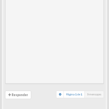
Página
1
de
1
9 mensajes
Responder