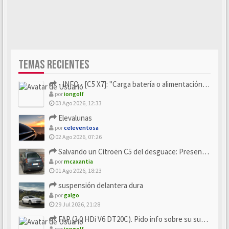
TEMAS RECIENTES
- INFO - [C5 X7]: "Carga batería o alimentación eléctri...
por
iongolf
03 Ago 2026, 12:33
Elevalunas
por
celeventosa
02 Ago 2026, 07:26
Salvando un Citroën C5 del desguace: Presentación y seguimiento
por
mcaxantia
01 Ago 2026, 18:23
suspensión delantera dura
por
galgo
29 Jul 2026, 21:28
FAP (3.0 HDi V6 DT20C). Pido info sobre su sustitución
por
iongolf