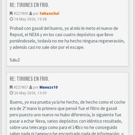
Re: Tirones en frio.
#227800
por
Swhannibal
18 May 2026, 19:38
Probad con gasoil del bueno, yo al mío le meto el nuevo de
Repsol, el NEXA y en los casi cuatro depósitos que llevo
poniéndoselo, todavía no me ha hecho ninguna regeneración,
y además casi no sale olor por el escape.
Salu2
Re: Tirones en frio.
#227807
por
Manuzs10
26 May 2026, 13:09
Bueno, yo esa prueba ya la he hecho, de hecho como el coche
era de 2º mano lo primero que pensé fue el filtro de gasoil
pero puesto uno nuevo no hubo diferencia, lo siguiente fue
pasar a echar Nexa, varios depósitos con idéntico resultado,
sobre una telecarga como para el 140cv no he conseguido
saber nada ni tampoco he encontrado nada de información, y