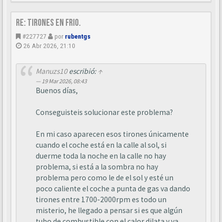
Re: Tirones en frio.
#227727
por
rubentgs
26 Abr 2026, 21:10
Manuzs10
escribió:
↑
19 Mar 2026, 08:43
Buenos días,
Conseguisteis solucionar este problema?
En mi caso aparecen esos tirones únicamente
cuando el coche está en la calle al sol, si
duerme toda la noche en la calle no hay
problema, si está a la sombra no hay
problema pero como le de el sol y esté un
poco caliente el coche a punta de gas va dando
tirones entre 1700-2000rpm es todo un
misterio, he llegado a pensar si es que algún
tubo de combustible con el calor dilata y va