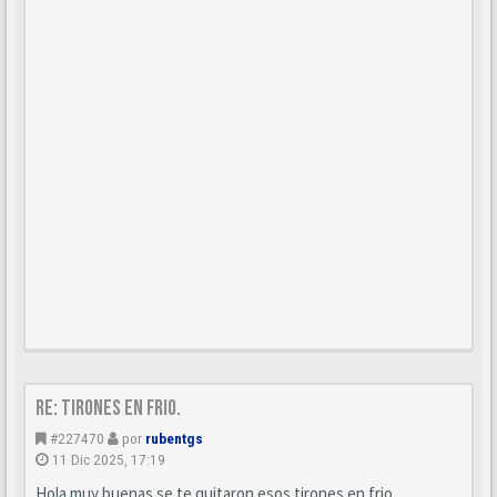
Re: Tirones en frio.
#227470
por
rubentgs
11 Dic 2025, 17:19
Hola muy buenas se te quitaron esos tirones en frio.