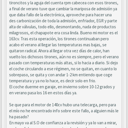
tironcitos y la aguja del cuenta rpm cabecea con esos tirones,
a final de verano tuve que cambiar la mariposa de admisión ya
que daba fallo de la electrónica, aproveche para hacer una
des carbonización de toda la admisión, enfriador, EGR y parte
alta de válvulas, todo ello, desmontando, nada de productos
milagrosos, el chapapote era cosa linda. Bueno mi motor es el
163cv. Tras esta operación, los tirones continuaban pero
acabo el verano al llegar las temperaturas mas bajas, se
quitaron radical. Ahora al llegar otra vez días de calor, han
vuelto los dichosos tirones, aún no es siempre, pero el verano
pasado con temperaturas más altas, si lo hacia a diario. Si dejo
el coche circulando a ese régimen, no se quitan, en cuanto lo
sobrepaso, se quita y con andar 1-2 km entiendo que coge
temperatura y ya no lo hace, es decir solo en frio.
El coche duerme en garaje, en invierno sobre 10-12 grados y
en verano pasa los 16 en estos días ya.
Se que para el motor de 140cv hubo una telecarga, pero para
el mío no he encontrado info sobre este fallo, a alguien más le
ha pasado?
En mayo va al S.O de confianza a la revisión y ya lo van a mirar,