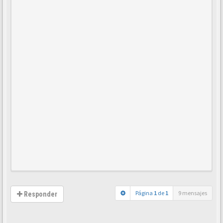
Página
1
de
1
9 mensajes
Responder