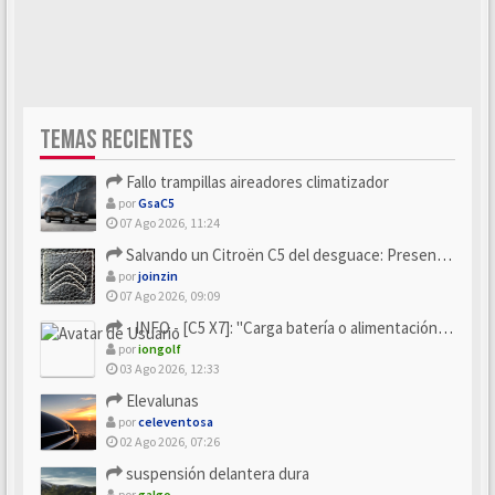
TEMAS RECIENTES
Fallo trampillas aireadores climatizador
por
GsaC5
07 Ago 2026, 11:24
Salvando un Citroën C5 del desguace: Presentación y seguimiento
por
joinzin
07 Ago 2026, 09:09
- INFO - [C5 X7]: "Carga batería o alimentación eléctri...
por
iongolf
03 Ago 2026, 12:33
Elevalunas
por
celeventosa
02 Ago 2026, 07:26
suspensión delantera dura
por
galgo