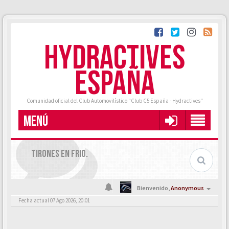
HYDRACTIVES
ESPAÑA
Comunidad oficial del Club Automovilístico "Club C5 España - Hydractives"
MENÚ
TIRONES EN FRIO.
Bienvenido,
Anonymous
Fecha actual 07 Ago 2026, 20:01