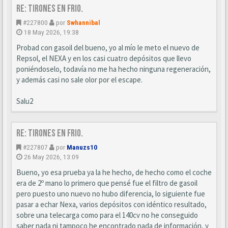
Re: Tirones en frio.
#227800
por
Swhannibal
18 May 2026, 19:38
Probad con gasoil del bueno, yo al mío le meto el nuevo de
Repsol, el NEXA y en los casi cuatro depósitos que llevo
poniéndoselo, todavía no me ha hecho ninguna regeneración,
y además casi no sale olor por el escape.
Salu2
Re: Tirones en frio.
#227807
por
Manuzs10
26 May 2026, 13:09
Bueno, yo esa prueba ya la he hecho, de hecho como el coche
era de 2º mano lo primero que pensé fue el filtro de gasoil
pero puesto uno nuevo no hubo diferencia, lo siguiente fue
pasar a echar Nexa, varios depósitos con idéntico resultado,
sobre una telecarga como para el 140cv no he conseguido
saber nada ni tampoco he encontrado nada de información, y