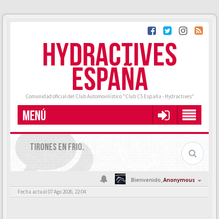
HYDRACTIVES
ESPAÑA
Comunidad oficial del Club Automovilístico "Club C5 España - Hydractives"
MENÚ
TIRONES EN FRIO.
Bienvenido,
Anonymous
Fecha actual 07 Ago 2026, 22:04