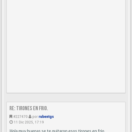
Re: Tirones en frio.
#227470
por
rubentgs
11 Dic 2025, 17:19
Hola muy buenas se te quitaron esos tirones en frio.