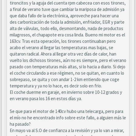
tironcitos y la aguja del cuenta rpm cabecea con esos tirones,
a final de verano tuve que cambiar la mariposa de admisión ya
que daba fallo de la electrónica, aproveche para hacer una
des carbonización de toda la admisión, enfriador, EGR y parte
alta de válvulas, todo ello, desmontando, nada de productos
milagrosos, el chapapote era cosa linda. Bueno mi motor es el
163cv. Tras esta operación, los tirones continuaban pero
acabo el verano al llegar las temperaturas mas bajas, se
quitaron radical. Ahora al llegar otra vez días de calor, han
vuelto los dichosos tirones, aún no es siempre, pero el verano
pasado con temperaturas más altas, si lo hacia a diario. Si dejo
el coche circulando a ese régimen, no se quitan, en cuanto lo
sobrepaso, se quita y con andar 1-2 km entiendo que coge
temperatura y ya no lo hace, es decir solo en frio.
El coche duerme en garaje, en invierno sobre 10-12 grados y
en verano pasa los 16 en estos días ya.
Se que para el motor de 140cv hubo una telecarga, pero para
el mío no he encontrado info sobre este fallo, a alguien más le
ha pasado?
En mayo va al S.O de confianza a la revisión y ya lo van a mirar,