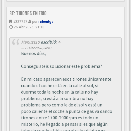
Re: Tirones en frio.
#227727
por
rubentgs
26 Abr 2026, 21:10
Manuzs10
escribió:
↑
19 Mar 2026, 08:43
Buenos días,
Conseguisteis solucionar este problema?
En mi caso aparecen esos tirones únicamente
cuando el coche está en la calle al sol, si
duerme toda la noche en la calle no hay
problema, si está a la sombra no hay
problema pero como le de el sol y esté un
poco caliente el coche a punta de gas va dando
tirones entre 1700-2000rpm es todo un
misterio, he llegado a pensar si es que algún
tubo de combustible con el calor dilata y va