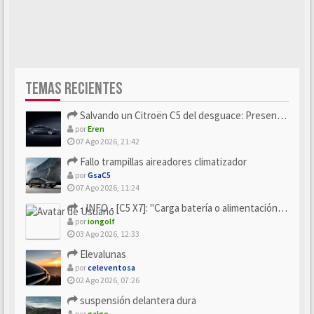
TEMAS RECIENTES
Salvando un Citroën C5 del desguace: Presentación y seguimiento
por
Eren
07 Ago 2026, 21:42
Fallo trampillas aireadores climatizador
por
GsaC5
07 Ago 2026, 11:24
- INFO - [C5 X7]: "Carga batería o alimentación eléctri...
por
iongolf
03 Ago 2026, 12:33
Elevalunas
por
celeventosa
02 Ago 2026, 07:26
suspensión delantera dura
por
galgo