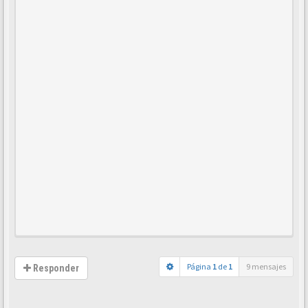
Página
1
de
1
9 mensajes
Responder