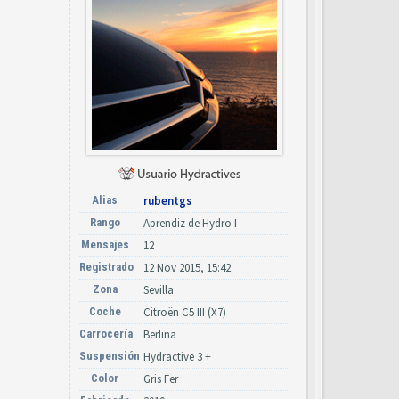
Alias
rubentgs
Rango
Aprendiz de Hydro I
Mensajes
12
Registrado
12 Nov 2015, 15:42
Zona
Sevilla
Coche
Citroën C5 III (X7)
Carrocería
Berlina
Suspensión
Hydractive 3 +
Color
Gris Fer