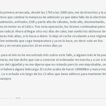
a primera arrancada, desde las 1750 a las 2000 rpm, me da tironcitos y la a
tuve que cambiar la mariposa de admisión ya que daba fallo de la electróni
admisión, enfriador, EGR y parte alta de válvulas, todo ello, desmontando,
no mi motor es el 163cv. Tras esta operación, los tirones continuaban pero
n radical. Ahora al llegar otra vez días de calor, han vuelto los dichosos ti
s más altas, si lo hacia a diario. Si dejo el coche circulando a ese régim
2 km entiendo que coge temperatura y ya no lo hace, es decir solo en frio.
os y en verano pasa los 16 en estos días ya.
para el mío no he encontrado info sobre este fallo, a alguien más le ha pa
 a mirar, me han dicho que van a conectar el ordenador en marcha y a ver si 
sor del cigüeñal y no me dijeron que no rotundo pero lo ven improbable, se 
si hubiera alguna telecarga. El coche acaba de hacer 180000km y nunca me
 Le e echado a lo largo de los 13 años que tiene aditivos para mantener li
 siempre.