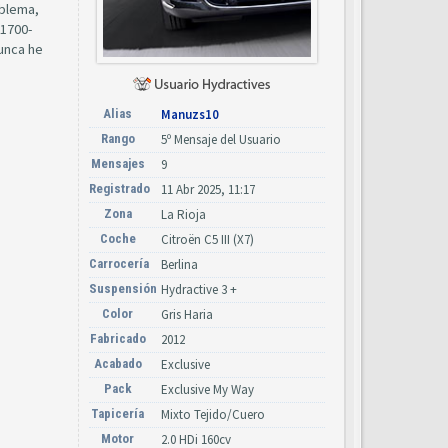
oblema,
 1700-
nunca he
Alias
Manuzs10
Rango
5º Mensaje del Usuario
Mensajes
9
Registrado
11 Abr 2025, 11:17
Zona
La Rioja
Coche
Citroën C5 III (X7)
Carrocería
Berlina
Suspensión
Hydractive 3 +
Color
Gris Haria
Fabricado
2012
Acabado
Exclusive
Pack
Exclusive My Way
Tapicería
Mixto Tejido/Cuero
Motor
2.0 HDi 160cv