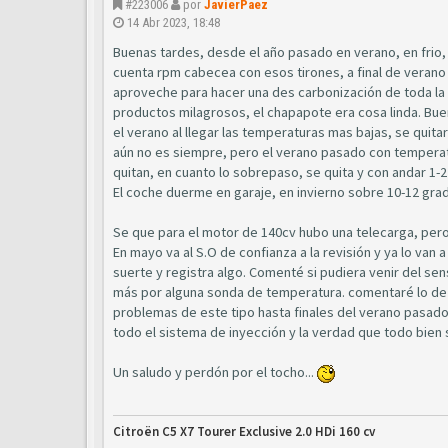
#223006
por
JavierPaez
14 Abr 2023, 18:48
Buenas tardes, desde el año pasado en verano, en frio, l
cuenta rpm cabecea con esos tirones, a final de verano 
aproveche para hacer una des carbonización de toda la 
productos milagrosos, el chapapote era cosa linda. Bue
el verano al llegar las temperaturas mas bajas, se quitaro
aún no es siempre, pero el verano pasado con temperatura
quitan, en cuanto lo sobrepaso, se quita y con andar 1-
El coche duerme en garaje, en invierno sobre 10-12 grad
Se que para el motor de 140cv hubo una telecarga, pero 
En mayo va al S.O de confianza a la revisión y ya lo van
suerte y registra algo. Comenté si pudiera venir del sen
más por alguna sonda de temperatura. comentaré lo de 
problemas de este tipo hasta finales del verano pasado.
todo el sistema de inyección y la verdad que todo bien
Un saludo y perdón por el tocho...
Citroën C5 X7 Tourer Exclusive 2.0 HDi 160 cv