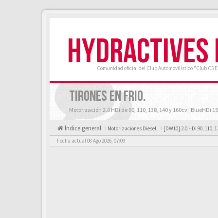
HYDRACTIVES
Comunidad oficial del Club Automovilístico "Club C5 
TIRONES EN FRIO.
Motorización 2.0 HDi de 90, 110, 138, 140 y 160cv | BlueHDi 15
Índice general
Motorizaciones Diesel.
[DW10] 2.0 HDi 90, 110, 1
Fecha actual 08 Ago 2026, 07:09