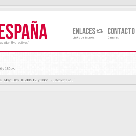
 ESPAÑA
ENLACES
CONTACTO
Links de interés
Canales
España - Hydractives"
0 y 180cv.
38, 140 y 160cv | BlueHDi 150 y 180cv.
« Usted esta aquí