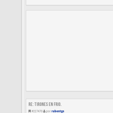
Re: Tirones en frio.
#227470
por
rubentgs