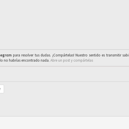
legrαm
para resolver tus dudas. ¡Compártelas! Nuestro sentido es transmitir sab
ado no habrías encontrado nada.
Abre un post y compártelas
r