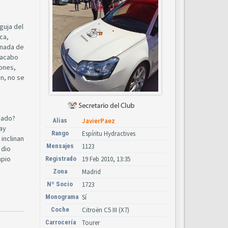
guja del
ca,
 nada de
 acabo
rones,
en, no se
sado?
Alias
JavierPaez
hay
Rango
Espíritu Hydractives
inclinan
Mensajes
1123
 dio
mpio
Registrado
19 Feb 2010, 13:35
Zona
Madrid
Nº Socio
1723
Monograma
Sí
Coche
Citroën C5 III (X7)
Carrocería
Tourer