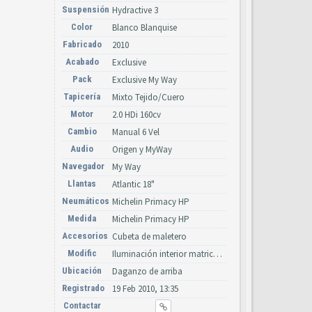
Suspensión
Hydractive 3
Color
Blanco Blanquise
Fabricado
2010
Acabado
Exclusive
Pack
Exclusive My Way
Tapicería
Mixto Tejido/Cuero
Motor
2.0 HDi 160cv
Cambio
Manual 6 Vel
Audio
Origen y MyWay
Navegador
My Way
Llantas
Atlantic 18"
Neumáticos
Michelin Primacy HP
Medida
Michelin Primacy HP
Accesorios
Cubeta de maletero
Modific
Iluminación interior matricula y diurna de led, Chevrones nuevos
Ubicación
Daganzo de arriba
Registrado
19 Feb 2010, 13:35
Contactar