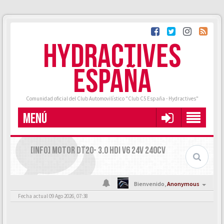
HYDRACTIVES
ESPAÑA
Comunidad oficial del Club Automovilístico "Club C5 España - Hydractives"
MENÚ
[INFO] MOTOR DT20- 3.0 HDI V6 24V 240CV
Bienvenido,
Anonymous
Fecha actual 09 Ago 2026, 07:38