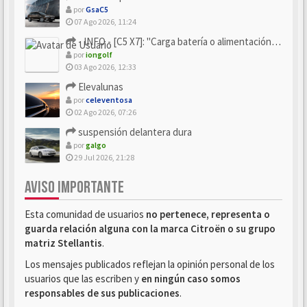
por
GsaC5
07 Ago 2026, 11:24
- INFO - [C5 X7]: "Carga batería o alimentación eléctri...
por
iongolf
03 Ago 2026, 12:33
Elevalunas
por
celeventosa
02 Ago 2026, 07:26
suspensión delantera dura
por
galgo
29 Jul 2026, 21:28
AVISO IMPORTANTE
Esta comunidad de usuarios
no pertenece, representa o
guarda relación alguna con la marca Citroën o su grupo
matriz Stellantis
.
Los mensajes publicados reflejan la opinión personal de los
usuarios que las escriben y
en ningún caso somos
responsables de sus publicaciones
.