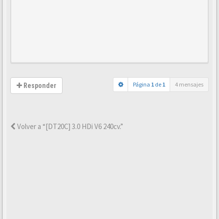
Página
1
de
1
4 mensajes
Responder
Volver a “[DT20C] 3.0 HDi V6 240cv.”