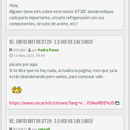
Hola,
Alguien tiene info sobre este motor DT20C donde indique
cada parte importante, circuito refrigeración con sus
componentes, circuito de aceite, etc?
Re: [INFO] Motor DT20- 3.0 HDi V6 24v 240cv
#226861
por
Pedro Perez
16 May 2025, 09:49
pásate por aqui:
Si te dice que no hay nada, actualiza la página, creo que ya la
están abandonando pero vamos, para curiosear vale.
https://www.catcar.info/citroen/?lang=e ... VDAwMDE%3D
Re: [INFO] Motor DT20- 3.0 HDi V6 24v 240cv
#226871
por
iongolf