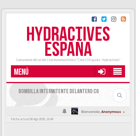
HYDRACTIVES
ESPAÑA
Comunidad oficial del Club Automovilístico "Club C5 España - Hydractives"
MENÚ
BOMBILLA INTERMITENTE DELANTERO C6
Bienvenido,
Anonymous
Fecha actual 06 Ago 2026, 16:46