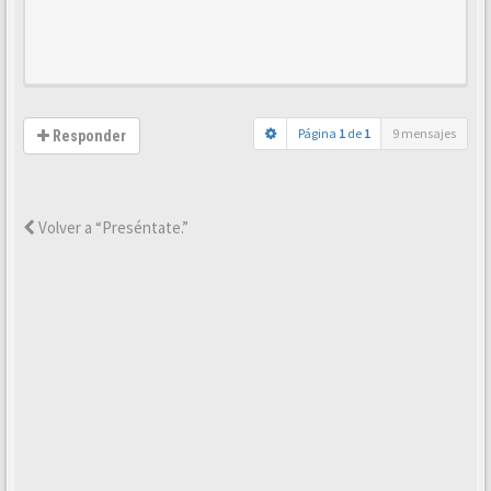
Página
1
de
1
9 mensajes
Responder
Volver a “Preséntate.”