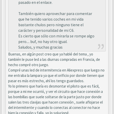
pasado en el enlace.
También quiero aprovechar para comentar
que he tenido varios coches en mi vida
bastante chulos pero ninguno tiene el
carácter y personalidad de mi C6.
Es cierto que sólo con mirarla se rompe algo
pero.... buf, no hay otro igual.
Saludos, y muchas gracias
Buenas, en algún post creo que ya hablé del tema , yo
también le puse led a las diurnas compradas en Francia, de
hecho compré otro juego.
Compré unas led de intermitencia en Aliexpress que luego no
me entraba la lampara ya que el orificio por donde tienen que
pasar es más estrecho, ahí los tengo guardados.
Yo lo primero que haría es desmontar el piloto que es fácil,
porque a mi me ocurrió, y ver el circuito que hace conexión a
las bombillas que suele soltarse de la parte justo por donde
salen las tres clavijas que hacen conexión , suele aflojarse el
del intermitente y cuando lo conectas al conector no hace
bien la conexión y falla, yo lo solucioné.