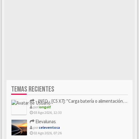
TEMAS RECIENTES
- INFO - [C5 X7]: "Carga batería o alimentación eléctri...
por
iongolf
03 Ago 2026, 12:33
Elevalunas
por
celeventosa
02 Ago 2026, 07:26