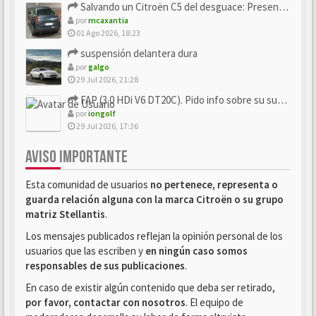
Salvando un Citroën C5 del desguace: Presentación y seguimiento
por
mcaxantia
01 Ago 2026, 18:23
suspensión delantera dura
por
galgo
29 Jul 2026, 21:28
FAP (3.0 HDi V6 DT20C). Pido info sobre su sustitución
por
iongolf
29 Jul 2026, 17:36
AVISO IMPORTANTE
Esta comunidad de usuarios
no pertenece, representa o
guarda relación alguna con la marca Citroën o su grupo
matriz Stellantis
.
Los mensajes publicados reflejan la opinión personal de los
usuarios que las escriben y
en ningún caso somos
responsables de sus publicaciones
.
En caso de existir algún contenido que deba ser retirado,
por favor, contactar con nosotros
. El equipo de