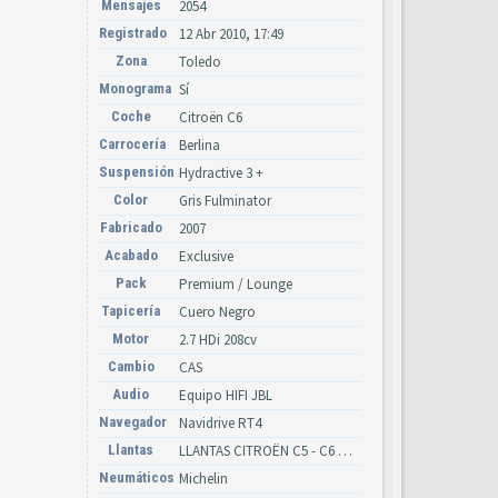
Mensajes
2054
Registrado
12 Abr 2010, 17:49
Zona
Toledo
Monograma
Sí
Coche
Citroën C6
Carrocería
Berlina
Suspensión
Hydractive 3 +
Color
Gris Fulminator
Fabricado
2007
Acabado
Exclusive
Pack
Premium / Lounge
Tapicería
Cuero Negro
Motor
2.7 HDi 208cv
Cambio
CAS
Audio
Equipo HIFI JBL
Navegador
Navidrive RT4
Llantas
LLANTAS CITROËN C5 - C6 AÑOS 2000-2010 (Y CATÁLOGO CITROËN)
Neumáticos
Michelin