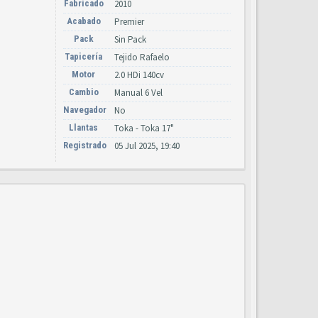
Fabricado
2010
Acabado
Premier
Pack
Sin Pack
Tapicería
Tejido Rafaelo
Motor
2.0 HDi 140cv
Cambio
Manual 6 Vel
Navegador
No
Llantas
Toka - Toka 17"
Registrado
05 Jul 2025, 19:40