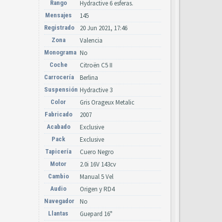
Rango
Hydractive 6 esferas.
Mensajes
145
Registrado
20 Jun 2021, 17:46
Zona
Valencia
Monograma
No
Coche
Citroën C5 II
Carrocería
Berlina
Suspensión
Hydractive 3
Color
Gris Orageux Metalic
Fabricado
2007
Acabado
Exclusive
Pack
Exclusive
Tapicería
Cuero Negro
Motor
2.0i 16V 143cv
Cambio
Manual 5 Vel
Audio
Origen y RD4
Navegador
No
Llantas
Guepard 16"