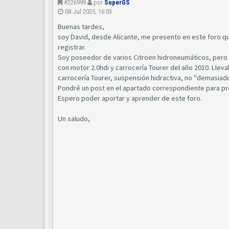
#226999
por
SuperGS
08 Jul 2025, 16:03
Buenas tardes,
soy David, desde Alicante, me presento en este foro q
registrar.
Soy poseedor de varios Citroen hidroneumáticos, pero l
con motor 2.0hdi y carrocería Tourer del año 2010. Lle
carrocería Tourer, suspensión hidractiva, no "demasiado
Pondré un post en el apartado correspondiente para pr
Espero poder aportar y aprender de este foro.
Un saludo,