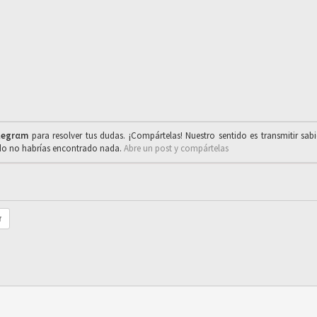
legrαm
para resolver tus dudas. ¡Compártelas! Nuestro sentido es transmitir sab
ado no habrías encontrado nada.
Abre un post y compártelas
r