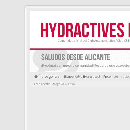
HYDRACTIVES
Comunidad oficial del Club Automovilístico "Club C5 
SALUDOS DESDE ALICANTE
¡Preséntate en nuestra comunidad! Recuerda que este debe 
Índice general
Bienvenid@ a Hydractives!
Preséntate.
« Usted
Fecha actual 09 Ago 2026, 12:46