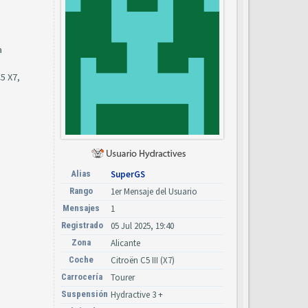
a
5 X7,
Alias
SuperGS
Rango
1er Mensaje del Usuario
Mensajes
1
Registrado
05 Jul 2025, 19:40
Zona
Alicante
Coche
Citroën C5 III (X7)
Carrocería
Tourer
Suspensión
Hydractive 3 +