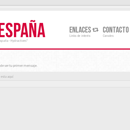
 ESPAÑA
ENLACES
CONTACTO
Links de interés
Canales
España - Hydractives"
de ser tu primer mensaje.
 esta aquí