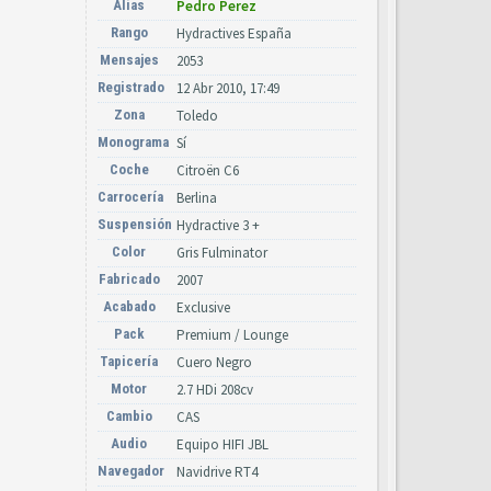
Alias
Pedro Perez
Rango
Hydractives España
Mensajes
2053
Registrado
12 Abr 2010, 17:49
Zona
Toledo
Monograma
Sí
Coche
Citroën C6
Carrocería
Berlina
Suspensión
Hydractive 3 +
Color
Gris Fulminator
Fabricado
2007
Acabado
Exclusive
Pack
Premium / Lounge
Tapicería
Cuero Negro
Motor
2.7 HDi 208cv
Cambio
CAS
Audio
Equipo HIFI JBL
Navegador
Navidrive RT4