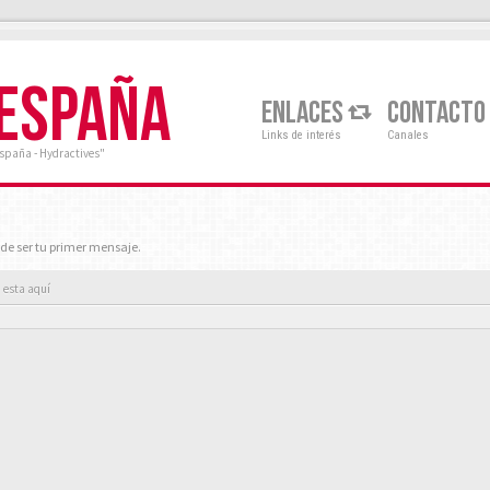
 ESPAÑA
ENLACES
CONTACTO
Links de interés
Canales
España - Hydractives"
de ser tu primer mensaje.
 esta aquí