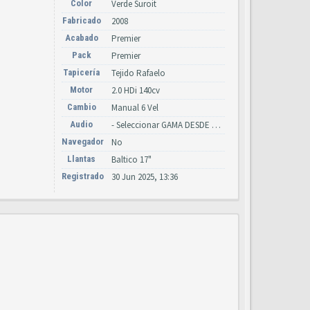
Color
Verde Suroit
Fabricado
2008
Acabado
Premier
Pack
Premier
Tapicería
Tejido Rafaelo
Motor
2.0 HDi 140cv
Cambio
Manual 6 Vel
Audio
- Seleccionar GAMA DESDE 2011 -
Navegador
No
Llantas
Baltico 17"
Registrado
30 Jun 2025, 13:36