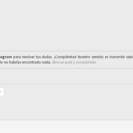
legrαm
para resolver tus dudas. ¡Compártelas! Nuestro sentido es transmitir sab
ado no habrías encontrado nada.
Abre un post y compártelas
r