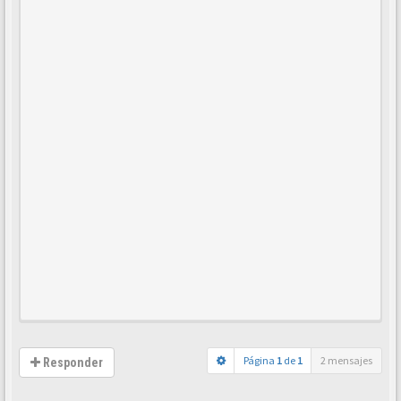
Página
1
de
1
2 mensajes
Responder