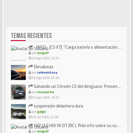
TEMAS RECIENTES
- INFO - [C5 X7]: "Carga batería o alimentación eléctri...
por
iongolf
03 Ago 2026, 12:33
Elevalunas
por
celeventosa
02 Ago 2026, 07:26
Salvando un Citroën C5 del desguace: Presentación y seguimiento
por
mcaxantia
01 Ago 2026, 18:23
suspensión delantera dura
por
galgo
29 Jul 2026, 21:28
FAP (3.0 HDi V6 DT20C). Pido info sobre su sustitución
por
iongolf