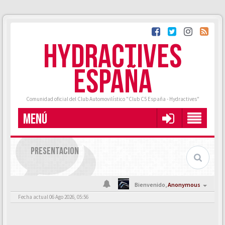
HYDRACTIVES
ESPAÑA
Comunidad oficial del Club Automovilístico "Club C5 España - Hydractives"
MENÚ
PRESENTACION
Bienvenido,
Anonymous
Fecha actual 06 Ago 2026, 05:56