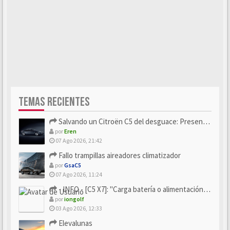
TEMAS RECIENTES
Salvando un Citroën C5 del desguace: Presentación y seguimiento
por
Eren
07 Ago 2026, 21:42
Fallo trampillas aireadores climatizador
por
GsaC5
07 Ago 2026, 11:24
- INFO - [C5 X7]: "Carga batería o alimentación eléctri...
por
iongolf
03 Ago 2026, 12:33
Elevalunas