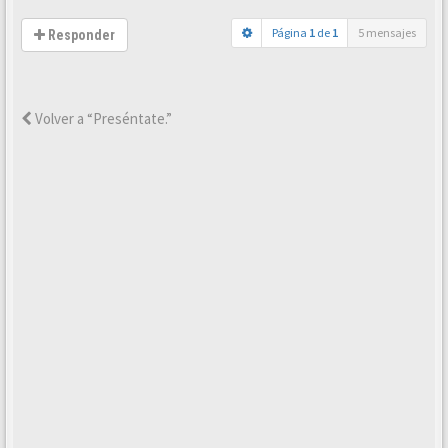
Página
1
de
1
5 mensajes
Responder
Volver a “Preséntate.”