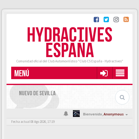
HYDRACTIVES
ESPAÑA
Comunidad oficial del Club Automovilístico "Club C5 España - Hydractives"
MENÚ
NUEVO DE SEVILLA
Bienvenido,
Anonymous
Fecha actual 08 Ago 2026, 17:19