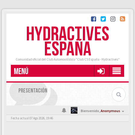
HYDRACTIVES
ESPAÑA
Comunidad oficial del Club Automovilístico "Club C5 España - Hydractives"
MENÚ
PRESENTACIÓN
Bienvenido,
Anonymous
Fecha actual 07 Ago 2026, 19:46