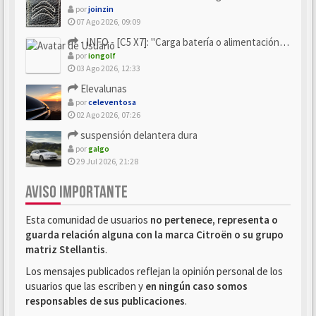
por
joinzin
07 Ago 2026, 09:09
- INFO - [C5 X7]: "Carga batería o alimentación eléctri...
por
iongolf
03 Ago 2026, 12:33
Elevalunas
por
celeventosa
02 Ago 2026, 07:26
suspensión delantera dura
por
galgo
29 Jul 2026, 21:28
AVISO IMPORTANTE
Esta comunidad de usuarios
no pertenece, representa o
guarda relación alguna con la marca Citroën o su grupo
matriz Stellantis
.
Los mensajes publicados reflejan la opinión personal de los
usuarios que las escriben y
en ningún caso somos
responsables de sus publicaciones
.