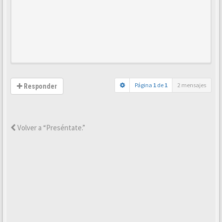
Página
1
de
1
2 mensajes
Responder
Volver a “Preséntate.”