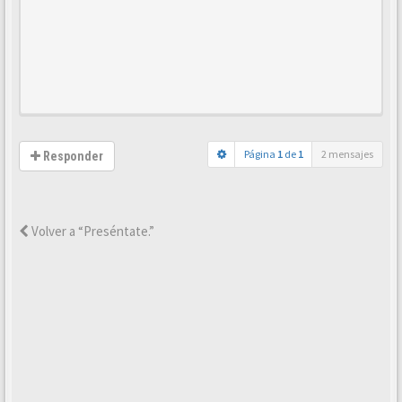
Página
1
de
1
2 mensajes
Responder
Volver a “Preséntate.”