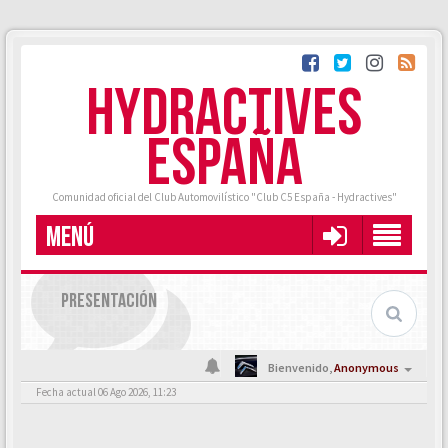
HYDRACTIVES
ESPAÑA
Comunidad oficial del Club Automovilístico "Club C5 España - Hydractives"
MENÚ
PRESENTACIÓN
Bienvenido,
Anonymous
Fecha actual 06 Ago 2026, 11:23