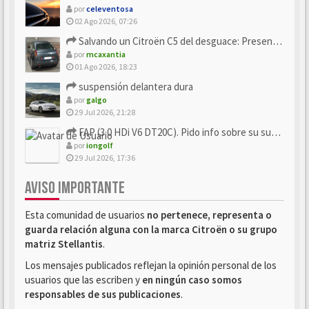
por
celeventosa
02 Ago 2026, 07:26
Salvando un Citroën C5 del desguace: Presentación y seguimiento
por
mcaxantia
01 Ago 2026, 18:23
suspensión delantera dura
por
galgo
29 Jul 2026, 21:28
FAP (3.0 HDi V6 DT20C). Pido info sobre su sustitución
por
iongolf
29 Jul 2026, 17:36
AVISO IMPORTANTE
Esta comunidad de usuarios
no pertenece, representa o
guarda relación alguna con la marca Citroën o su grupo
matriz Stellantis
.
Los mensajes publicados reflejan la opinión personal de los
usuarios que las escriben y
en ningún caso somos
responsables de sus publicaciones
.