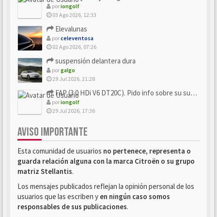
por
iongolf
03 Ago 2026, 12:33
Elevalunas
por
celeventosa
02 Ago 2026, 07:26
suspensión delantera dura
por
galgo
29 Jul 2026, 21:28
FAP (3.0 HDi V6 DT20C). Pido info sobre su sustitución
por
iongolf
29 Jul 2026, 17:36
AVISO IMPORTANTE
Esta comunidad de usuarios
no pertenece, representa o
guarda relación alguna con la marca Citroën o su grupo
matriz Stellantis
.
Los mensajes publicados reflejan la opinión personal de los
usuarios que las escriben y
en ningún caso somos
responsables de sus publicaciones
.