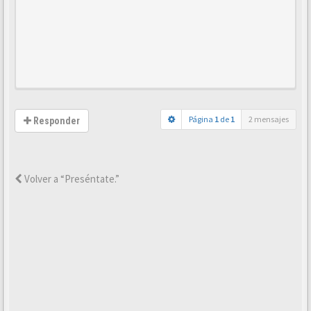
Página
1
de
1
2 mensajes
Responder
Volver a “Preséntate.”