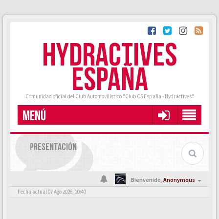
HYDRACTIVES
ESPAÑA
Comunidad oficial del Club Automovilístico "Club C5 España - Hydractives"
MENÚ
PRESENTACIÓN
Bienvenido,
Anonymous
Fecha actual 07 Ago 2026, 10:40