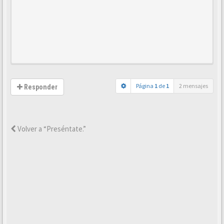
Página
1
de
1
2 mensajes
Responder
Volver a “Preséntate.”