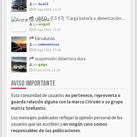
por
GsaC5
07 Ago 2026, 11:24
- INFO - [C5 X7]: "Carga batería o alimentación eléctri...
por
iongolf
03 Ago 2026, 12:33
Elevalunas
por
celeventosa
02 Ago 2026, 07:26
suspensión delantera dura
por
galgo
29 Jul 2026, 21:28
AVISO IMPORTANTE
Esta comunidad de usuarios
no pertenece, representa o
guarda relación alguna con la marca Citroën o su grupo
matriz Stellantis
.
Los mensajes publicados reflejan la opinión personal de los
usuarios que las escriben y
en ningún caso somos
responsables de sus publicaciones
.