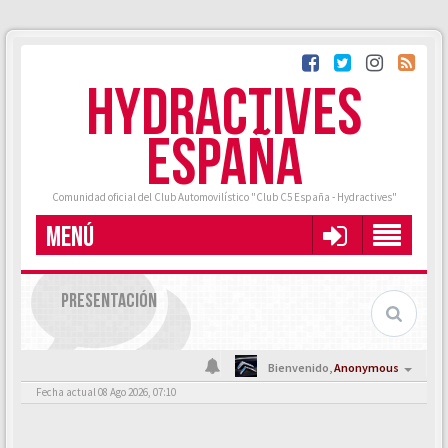
HYDRACTIVES
ESPAÑA
Comunidad oficial del Club Automovilístico "Club C5 España - Hydractives"
MENÚ
PRESENTACIÓN
Bienvenido,
Anonymous
Fecha actual 08 Ago 2026, 07:10