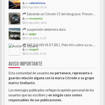
por
celeventosa
02 Ago 2026, 07:26
Salvando un Citroën C5 del desguace: Presentación y seguimiento
por
mcaxantia
01 Ago 2026, 18:23
suspensión delantera dura
por
galgo
29 Jul 2026, 21:28
FAP (3.0 HDi V6 DT20C). Pido info sobre su sustitución
por
iongolf
29 Jul 2026, 17:36
AVISO IMPORTANTE
Esta comunidad de usuarios
no pertenece, representa o
guarda relación alguna con la marca Citroën o su grupo
matriz Stellantis
.
Los mensajes publicados reflejan la opinión personal de los
usuarios que las escriben y
en ningún caso somos
responsables de sus publicaciones
.