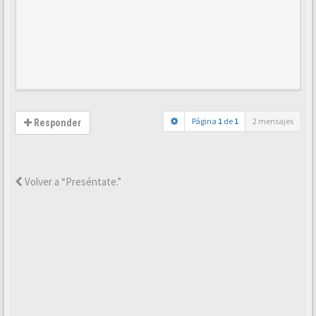
Página
1
de
1
2 mensajes
Responder
Volver a “Preséntate.”