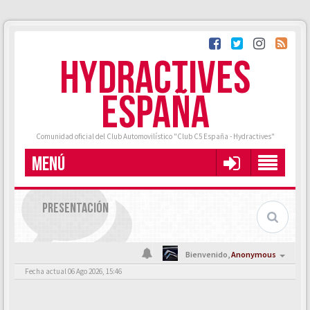
HYDRACTIVES
ESPAÑA
Comunidad oficial del Club Automovilístico "Club C5 España - Hydractives"
MENÚ
PRESENTACIÓN
Bienvenido,
Anonymous
Fecha actual 06 Ago 2026, 15:46