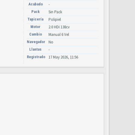
Acabado
-
Pack
Sin Pack
Tapicería
Polipiel
Motor
2.0 HDi 138cv
Cambio
Manual 6 Vel
Navegador
No
Llantas
-
Registrado
17 May 2026, 11:56