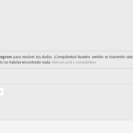
legrαm
para resolver tus dudas. ¡Compártelas! Nuestro sentido es transmitir sab
ado no habrías encontrado nada.
Abre un post y compártelas
r