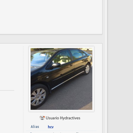
Alias
hcv