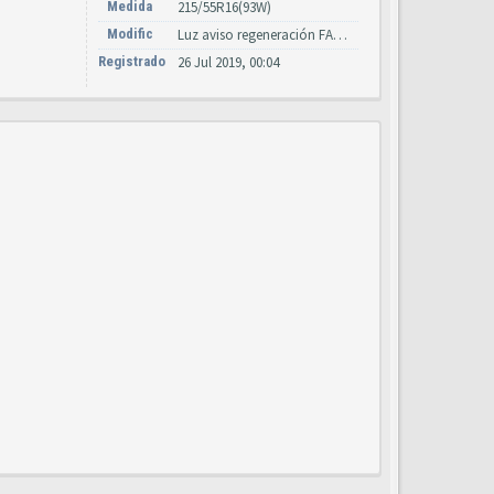
Medida
215/55R16(93W)
Modific
Luz aviso regeneración FAB, asiento cuero Negro, cámar estacionamiento
Registrado
26 Jul 2019, 00:04