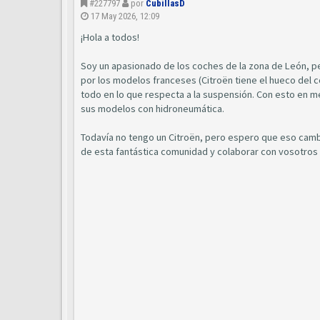
#227797
por
CubillasD
17 May 2026, 12:09
¡Hola a todos!
Soy un apasionado de los coches de la zona de León, pe
por los modelos franceses (Citroën tiene el hueco del 
todo en lo que respecta a la suspensión. Con esto en me
sus modelos con hidroneumática.
Todavía no tengo un Citroën, pero espero que eso camb
de esta fantástica comunidad y colaborar con vosotros