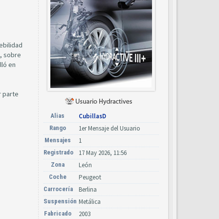
ebilidad
a, sobre
lló en
r parte
Alias
CubillasD
Rango
1er Mensaje del Usuario
Mensajes
1
Registrado
17 May 2026, 11:56
Zona
León
Coche
Peugeot
Carrocería
Berlina
Suspensión
Metálica
Fabricado
2003