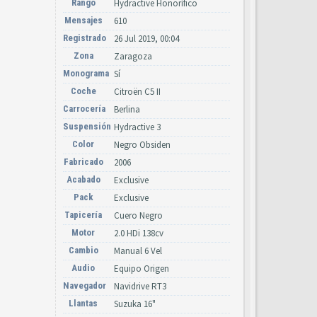
Rango
Hydractive Honorífico
Mensajes
610
Registrado
26 Jul 2019, 00:04
Zona
Zaragoza
Monograma
Sí
Coche
Citroën C5 II
Carrocería
Berlina
Suspensión
Hydractive 3
Color
Negro Obsiden
Fabricado
2006
Acabado
Exclusive
Pack
Exclusive
Tapicería
Cuero Negro
Motor
2.0 HDi 138cv
Cambio
Manual 6 Vel
Audio
Equipo Origen
Navegador
Navidrive RT3
Llantas
Suzuka 16"