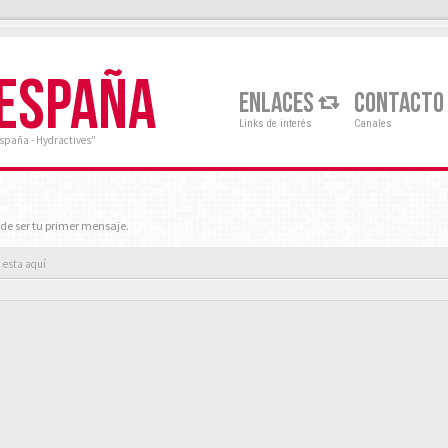
 ESPAÑA
ENLACES
CONTACTO
Links de interés
Canales
España - Hydractives"
de ser tu primer mensaje.
 esta aquí