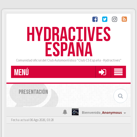
HYDRACTIVES
ESPAÑA
Comunidad oficial del Club Automovilístico "Club C5 España - Hydractives"
MENÚ
PRESENTACIÓN
Bienvenido,
Anonymous
Fecha actual 06 Ago 2026, 03:28