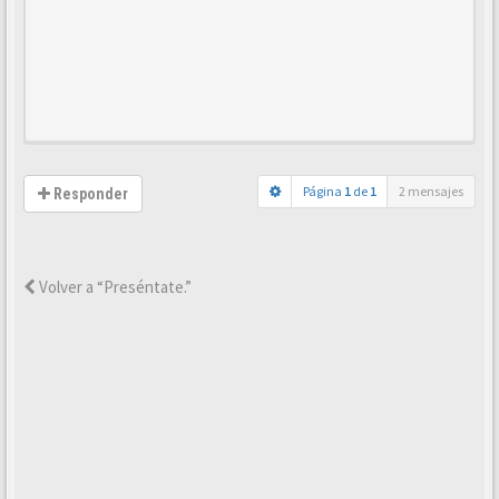
Página
1
de
1
2 mensajes
Responder
Volver a “Preséntate.”