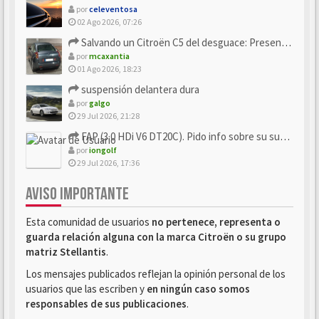
por
celeventosa
02 Ago 2026, 07:26
Salvando un Citroën C5 del desguace: Presentación y seguimiento
por
mcaxantia
01 Ago 2026, 18:23
suspensión delantera dura
por
galgo
29 Jul 2026, 21:28
FAP (3.0 HDi V6 DT20C). Pido info sobre su sustitución
por
iongolf
29 Jul 2026, 17:36
AVISO IMPORTANTE
Esta comunidad de usuarios
no pertenece, representa o
guarda relación alguna con la marca Citroën o su grupo
matriz Stellantis
.
Los mensajes publicados reflejan la opinión personal de los
usuarios que las escriben y
en ningún caso somos
responsables de sus publicaciones
.