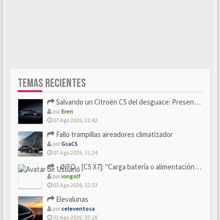
TEMAS RECIENTES
Salvando un Citroën C5 del desguace: Presentación y seguimiento
por
Eren
07 Ago 2026, 21:42
Fallo trampillas aireadores climatizador
por
GsaC5
07 Ago 2026, 11:24
- INFO - [C5 X7]: "Carga batería o alimentación eléctri...
por
iongolf
03 Ago 2026, 12:33
Elevalunas
por
celeventosa
02 Ago 2026, 07:26