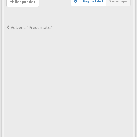
Página
1
de
1
2 mensajes
Responder
Volver a “Preséntate.”