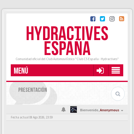
HYDRACTIVES
ESPAÑA
Comunidad oficial del Club Automovilístico "Club C5 España - Hydractives"
MENÚ
PRESENTACIÓN
Bienvenido,
Anonymous
Fecha actual 08 Ago 2026, 23:59