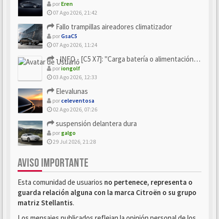
por
Eren
07 Ago 2026, 21:42
Fallo trampillas aireadores climatizador
por
GsaC5
07 Ago 2026, 11:24
- INFO - [C5 X7]: "Carga batería o alimentación eléctri...
por
iongolf
03 Ago 2026, 12:33
Elevalunas
por
celeventosa
02 Ago 2026, 07:26
suspensión delantera dura
por
galgo
29 Jul 2026, 21:28
AVISO IMPORTANTE
Esta comunidad de usuarios
no pertenece, representa o
guarda relación alguna con la marca Citroën o su grupo
matriz Stellantis
.
Los mensajes publicados reflejan la opinión personal de los