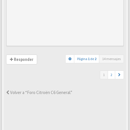
Página
1
de
2
14 mensajes
Responder
1
2
Volver a “Foro Citroën C6 General.”