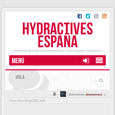
HYDRACTIVES
ESPAÑA
Comunidad oficial del Club Automovilístico "Club C5 España - Hydractives"
MENÚ
HOLA
Bienvenido,
Anonymous
Fecha actual 08 Ago 2026, 16:46