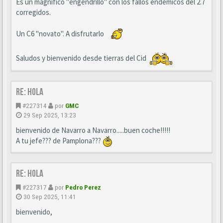
Es un magnífico "engendrillo" con los fallos endémicos del 2.7
corregidos.
Un C6 "novato". A disfrutarlo
Saludos y bienvenido desde tierras del Cid
Re: Hola
#227314
por
GMC
29 Sep 2025, 13:23
bienvenido de Navarro a Navarro.....buen coche!!!!!
A tu jefe??? de Pamplona???
Re: Hola
#227317
por
Pedro Perez
30 Sep 2025, 11:41
bienvenido,