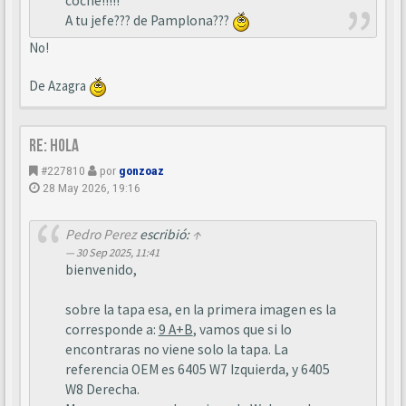
coche!!!!!
A tu jefe??? de Pamplona???
No!
De Azagra
Re: Hola
#227810
por
gonzoaz
28 May 2026, 19:16
Pedro Perez
escribió:
↑
30 Sep 2025, 11:41
bienvenido,
sobre la tapa esa, en la primera imagen es la
corresponde a:
9 A+B
, vamos que si lo
encontraras no viene solo la tapa. La
referencia OEM es 6405 W7 Izquierda, y 6405
W8 Derecha.