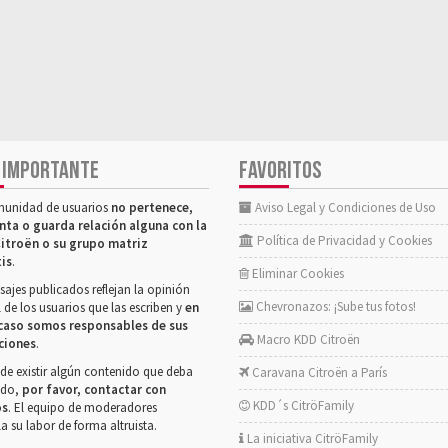
 IMPORTANTE
FAVORITOS
munidad de usuarios
no pertenece,
Aviso Legal y Condiciones de Uso
nta o guarda relación alguna con la
Política de Privacidad y Cookies
itroën o su grupo matriz
tis
.
Eliminar Cookies
ajes publicados reflejan la opinión
Chevronazos: ¡Sube tus fotos!
 de los usuarios que las escriben y
en
caso somos responsables de sus
Macro KDD Citroën
ciones
.
de existir algún contenido que deba
Caravana Citroën a París
rado,
por favor, contactar con
KDD´s CitröFamily
os
. El equipo de moderadores
la su labor de forma altruista.
La iniciativa CitröFamily