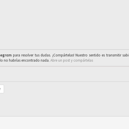
legrαm
para resolver tus dudas. ¡Compártelas! Nuestro sentido es transmitir sab
ado no habrías encontrado nada.
Abre un post y compártelas
r