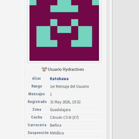
Alias
Katokawa
Rango
1er Mensaje del Usuario
Mensajes
1
Registrado
31 May 2026, 19:32
Zona
Guadalajara
Coche
Citroën C5 III (X7)
Carrocería
Berlina
Suspensión
Metálica