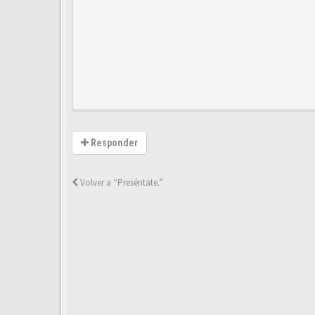
Responder
Volver a “Preséntate.”