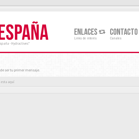
 ESPAÑA
ENLACES
CONTACTO
Links de interés
Canales
España - Hydractives"
de ser tu primer mensaje.
 esta aquí