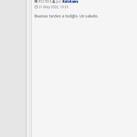
#227814
por
Katokawa
31 May 2026, 19:35
Buenas tardes a tod@s. Un saludo.