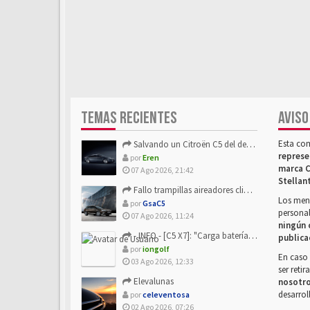
TEMAS RECIENTES
AVISO
Esta co
Salvando un Citroën C5 del desguace: Presentación y seguimiento
represe
por
Eren
marca C
07 Ago 2026, 21:42
Stellan
Fallo trampillas aireadores climatizador
Los mens
por
GsaC5
personal
07 Ago 2026, 11:24
ningún 
- INFO - [C5 X7]: "Carga batería o alimentación eléctri...
publica
por
iongolf
En caso 
03 Ago 2026, 12:33
ser reti
Elevalunas
nosotr
desarrol
por
celeventosa
02 Ago 2026, 07:26