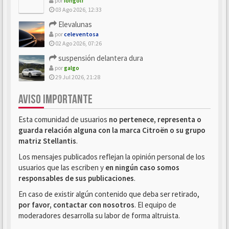
por
iongolf
03 Ago 2026, 12:33
Elevalunas
por
celeventosa
02 Ago 2026, 07:26
suspensión delantera dura
por
galgo
29 Jul 2026, 21:28
AVISO IMPORTANTE
Esta comunidad de usuarios
no pertenece, representa o
guarda relación alguna con la marca Citroën o su grupo
matriz Stellantis
.
Los mensajes publicados reflejan la opinión personal de los
usuarios que las escriben y
en ningún caso somos
responsables de sus publicaciones
.
En caso de existir algún contenido que deba ser retirado,
por favor, contactar con nosotros
. El equipo de
moderadores desarrolla su labor de forma altruista.