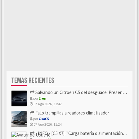
TEMAS RECIENTES
Salvando un Citroën C5 del desguace: Presentación y seguimiento
por
Eren
07 Ago 2026, 21:42
Fallo trampillas aireadores climatizador
por
GsaC5
07 Ago 2026, 11:24
- INFO - [C5 X7]: "Carga batería o alimentación eléctri...