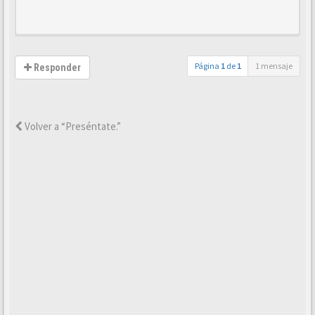
Página
1
de
1
1 mensaje
Responder
Volver a “Preséntate.”