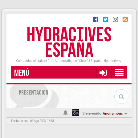
HYDRACTIVES
ESPAÑA
Comunidad oficial del Club Automovilístico "Club C5 España - Hydractives"
MENÚ
PRESENTACION
Bienvenido,
Anonymous
Fecha actual 08 Ago 2026, 13:51