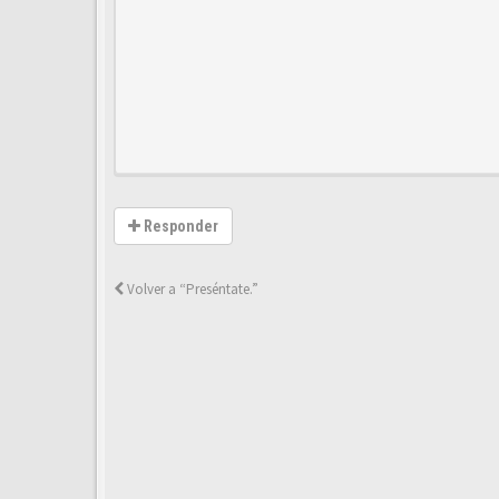
Responder
Volver a “Preséntate.”