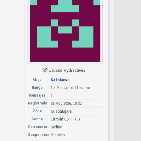
Alias
Katokawa
Rango
1er Mensaje del Usuario
Mensajes
1
Registrado
31 May 2026, 19:32
Zona
Guadalajara
Coche
Citroën C5 III (X7)
Carrocería
Berlina
Suspensión
Metálica