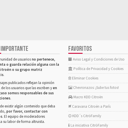
 IMPORTANTE
FAVORITOS
munidad de usuarios
no pertenece,
Aviso Legal y Condiciones de Uso
nta o guarda relación alguna con la
Política de Privacidad y Cookies
itroën o su grupo matriz
tis
.
Eliminar Cookies
ajes publicados reflejan la opinión
Chevronazos: ¡Sube tus fotos!
 de los usuarios que las escriben y
en
caso somos responsables de sus
Macro KDD Citroën
ciones
.
de existir algún contenido que deba
Caravana Citroën a París
rado,
por favor, contactar con
KDD´s CitröFamily
os
. El equipo de moderadores
la su labor de forma altruista.
La iniciativa CitröFamily