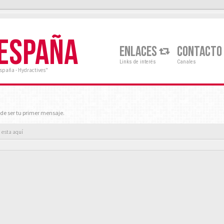
 ESPAÑA
ENLACES
CONTACTO
Links de interés
Canales
España - Hydractives"
de ser tu primer mensaje.
 esta aquí