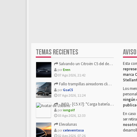
TEMAS RECIENTES
AVISO
Esta co
Salvando un Citroën C5 del desguace: Presentación y seguimiento
represe
por
Eren
marca C
07 Ago 2026, 21:42
Stellan
Fallo trampillas aireadores climatizador
Los mens
por
GsaC5
personal
07 Ago 2026, 11:24
ningún 
- INFO - [C5 X7]: "Carga batería o alimentación eléctri...
publica
por
iongolf
En caso 
03 Ago 2026, 12:33
ser reti
Elevalunas
nosotr
desarrol
por
celeventosa
02 Ago 2026, 07:26