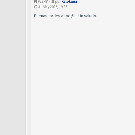
#227814
por
Katokawa
31 May 2026, 19:35
Buenas tardes a tod@s. Un saludo.