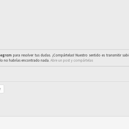
legrαm
para resolver tus dudas. ¡Compártelas! Nuestro sentido es transmitir sab
ado no habrías encontrado nada.
Abre un post y compártelas
r