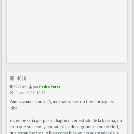
Re: Hola
#227821
por
Pedro Perez
11 Jun 2026, 10:11
Vamos vamos con la IA, muchas veces no tiene ni pajolera
idea.
Yo, empezaría por pasar Diagbox, ver estado de la batería, no
creo que sea eso, y operar, pillas de segunda mano un Hdd,
que están baratos, o bien como hice yo, un adaptador de la