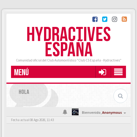
HYDRACTIVES
ESPAÑA
Comunidad oficial del Club Automovilístico "Club C5 España - Hydractives"
MENÚ
HOLA
Bienvenido,
Anonymous
Fecha actual 08 Ago 2026, 11:43