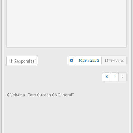
Página
2
de
2
14 mensajes
Responder
1
2
Volver a “Foro Citroën C6 General.”