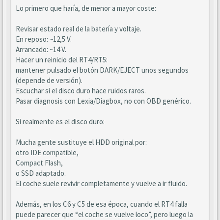
Lo primero que haría, de menor a mayor coste:
Revisar estado real de la batería y voltaje.
En reposo: ~12,5 V.
Arrancado: ~14 V.
Hacer un reinicio del RT4/RT5:
mantener pulsado el botón DARK/EJECT unos segundos
(depende de versión).
Escuchar si el disco duro hace ruidos raros.
Pasar diagnosis con Lexia/Diagbox, no con OBD genérico.
Si realmente es el disco duro:
Mucha gente sustituye el HDD original por:
otro IDE compatible,
Compact Flash,
o SSD adaptado.
El coche suele revivir completamente y vuelve a ir fluido.
Además, en los C6 y C5 de esa época, cuando el RT4 falla
puede parecer que “el coche se vuelve loco”, pero luego la