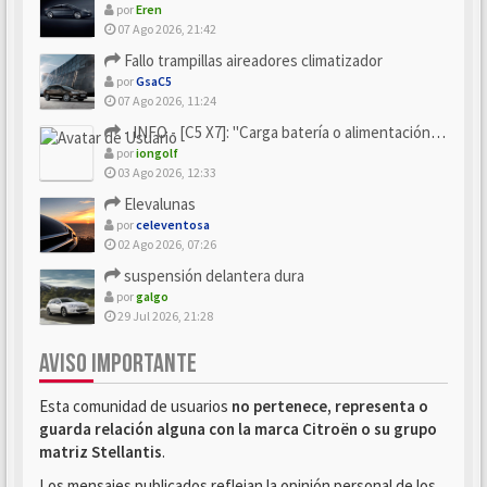
por
Eren
07 Ago 2026, 21:42
Fallo trampillas aireadores climatizador
por
GsaC5
07 Ago 2026, 11:24
- INFO - [C5 X7]: "Carga batería o alimentación eléctri...
por
iongolf
03 Ago 2026, 12:33
Elevalunas
por
celeventosa
02 Ago 2026, 07:26
suspensión delantera dura
por
galgo
29 Jul 2026, 21:28
AVISO IMPORTANTE
Esta comunidad de usuarios
no pertenece, representa o
guarda relación alguna con la marca Citroën o su grupo
matriz Stellantis
.
Los mensajes publicados reflejan la opinión personal de los