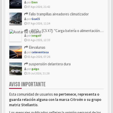
por
Eren
07 Ago 2026, 21:42
Fallo trampillas aireadores climatizador
por
GsaC5
07 Ago 2026, 11:24
- INFO - [C5 X7]: "Carga batería o alimentación eléctri...
por
iongolf
03 Ago 2026, 12:33
Elevalunas
por
celeventosa
02 Ago 2026, 07:26
suspensión delantera dura
por
galgo
29 Jul 2026, 21:28
AVISO IMPORTANTE
Esta comunidad de usuarios
no pertenece, representa o
guarda relación alguna con la marca Citroën o su grupo
matriz Stellantis
.
Los mensajes publicados reflejan la opinión personal de los