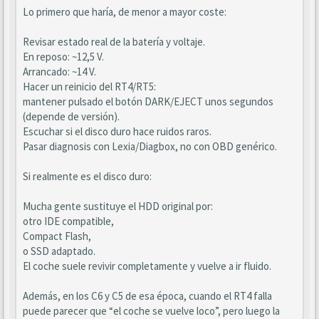
Lo primero que haría, de menor a mayor coste:
Revisar estado real de la batería y voltaje.
En reposo: ~12,5 V.
Arrancado: ~14 V.
Hacer un reinicio del RT4/RT5:
mantener pulsado el botón DARK/EJECT unos segundos
(depende de versión).
Escuchar si el disco duro hace ruidos raros.
Pasar diagnosis con Lexia/Diagbox, no con OBD genérico.
Si realmente es el disco duro:
Mucha gente sustituye el HDD original por:
otro IDE compatible,
Compact Flash,
o SSD adaptado.
El coche suele revivir completamente y vuelve a ir fluido.
Además, en los C6 y C5 de esa época, cuando el RT4 falla
puede parecer que “el coche se vuelve loco”, pero luego la