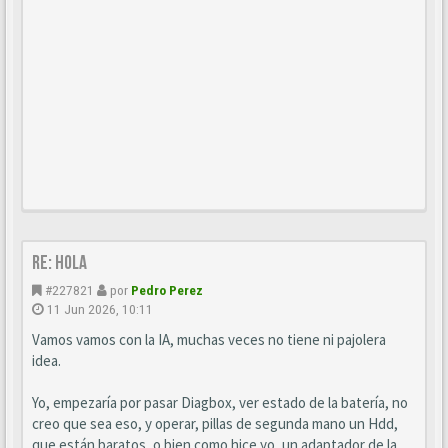
Re: Hola
#227821
por
Pedro Perez
11 Jun 2026, 10:11
Vamos vamos con la IA, muchas veces no tiene ni pajolera
idea.
Yo, empezaría por pasar Diagbox, ver estado de la batería, no
creo que sea eso, y operar, pillas de segunda mano un Hdd,
que están baratos, o bien como hice yo, un adaptador de la