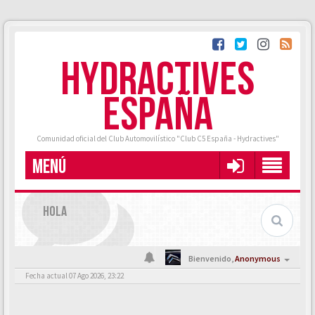
HYDRACTIVES
ESPAÑA
Comunidad oficial del Club Automovilístico "Club C5 España - Hydractives"
MENÚ
HOLA
Bienvenido,
Anonymous
Fecha actual 07 Ago 2026, 23:22