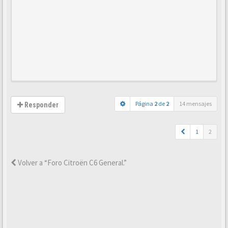
Página
2
de
2
14 mensajes
Responder
1
2
Volver a “Foro Citroën C6 General.”