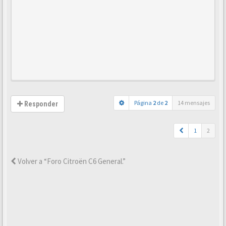
Página
2
de
2
14 mensajes
Responder
1
2
Volver a “Foro Citroën C6 General.”