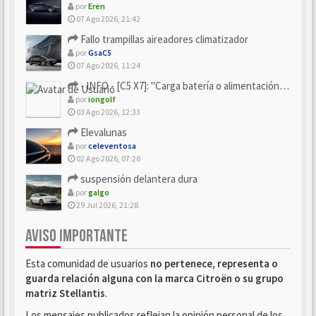
por
Eren
07 Ago 2026, 21:42
Fallo trampillas aireadores climatizador
por
GsaC5
07 Ago 2026, 11:24
- INFO - [C5 X7]: "Carga batería o alimentación eléctri...
por
iongolf
03 Ago 2026, 12:33
Elevalunas
por
celeventosa
02 Ago 2026, 07:26
suspensión delantera dura
por
galgo
29 Jul 2026, 21:28
AVISO IMPORTANTE
Esta comunidad de usuarios
no pertenece, representa o
guarda relación alguna con la marca Citroën o su grupo
matriz Stellantis
.
Los mensajes publicados reflejan la opinión personal de los