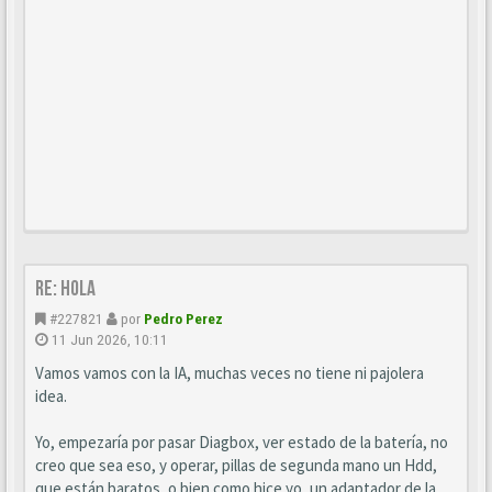
Re: Hola
#227821
por
Pedro Perez
11 Jun 2026, 10:11
Vamos vamos con la IA, muchas veces no tiene ni pajolera
idea.
Yo, empezaría por pasar Diagbox, ver estado de la batería, no
creo que sea eso, y operar, pillas de segunda mano un Hdd,
que están baratos, o bien como hice yo, un adaptador de la