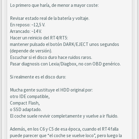
Lo primero que haría, de menor a mayor coste:
Revisar estado real de la batería y voltaje.
En reposo: ~12,5 V.
Arrancado: ~14 V.
Hacer un reinicio del RT4/RT5:
mantener pulsado el botón DARK/EJECT unos segundos
(depende de versión).
Escuchar si el disco duro hace ruidos raros.
Pasar diagnosis con Lexia/Diagbox, no con OBD genérico.
Si realmente es el disco duro:
Mucha gente sustituye el HDD original por:
otro IDE compatible,
Compact Flash,
o SSD adaptado.
El coche suele revivir completamente y vuelve a ir fluido.
Además, en los C6 y C5 de esa época, cuando el RT4 falla
puede parecer que “el coche se vuelve loco”, pero luego la