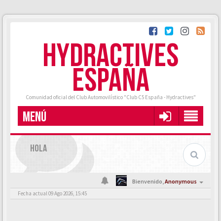
HYDRACTIVES
ESPAÑA
Comunidad oficial del Club Automovilístico "Club C5 España - Hydractives"
MENÚ
HOLA
Bienvenido,
Anonymous
Fecha actual 09 Ago 2026, 15:45