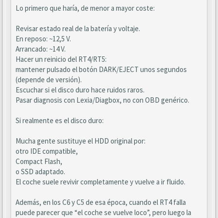
Lo primero que haría, de menor a mayor coste:
Revisar estado real de la batería y voltaje.
En reposo: ~12,5 V.
Arrancado: ~14 V.
Hacer un reinicio del RT4/RT5:
mantener pulsado el botón DARK/EJECT unos segundos
(depende de versión).
Escuchar si el disco duro hace ruidos raros.
Pasar diagnosis con Lexia/Diagbox, no con OBD genérico.
Si realmente es el disco duro:
Mucha gente sustituye el HDD original por:
otro IDE compatible,
Compact Flash,
o SSD adaptado.
El coche suele revivir completamente y vuelve a ir fluido.
Además, en los C6 y C5 de esa época, cuando el RT4 falla
puede parecer que “el coche se vuelve loco”, pero luego la