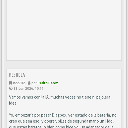
Re: Hola
#227821
por
Pedro Perez
11 Jun 2026, 10:11
Vamos vamos con la IA, muchas veces no tiene ni pajolera
idea.
Yo, empezaría por pasar Diagbox, ver estado de la batería, no
creo que sea eso, y operar, pillas de segunda mano un Hdd,
que están baratos, o bien como hice yo, un adaptador de la