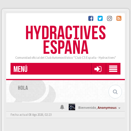
HYDRACTIVES
ESPAÑA
Comunidad oficial del Club Automovilístico "Club C5 España - Hydractives"
MENÚ
HOLA
Bienvenido,
Anonymous
Fecha actual 08 Ago 2026, 02:23