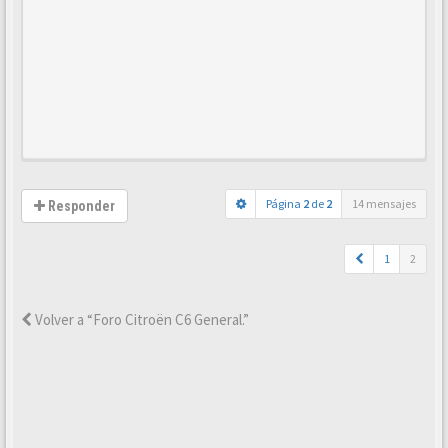
Página
2
de
2
14 mensajes
Responder
1
2
Volver a “Foro Citroën C6 General.”