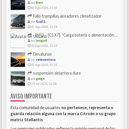
por
Eren
07 Ago 2026, 21:42
Fallo trampillas aireadores climatizador
por
GsaC5
07 Ago 2026, 11:24
- INFO - [C5 X7]: "Carga batería o alimentación eléctri...
por
iongolf
03 Ago 2026, 12:33
Elevalunas
por
celeventosa
02 Ago 2026, 07:26
suspensión delantera dura
por
galgo
29 Jul 2026, 21:28
AVISO IMPORTANTE
Esta comunidad de usuarios
no pertenece, representa o
guarda relación alguna con la marca Citroën o su grupo
matriz Stellantis
.
Los mensajes publicados reflejan la opinión personal de los