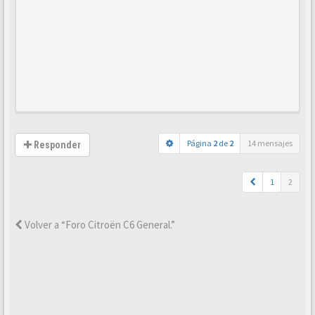
Página
2
de
2
14 mensajes
Responder
1
2
Volver a “Foro Citroën C6 General.”