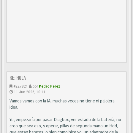
Re: Hola
#227821
por
Pedro Perez
11 Jun 2026, 10:11
Vamos vamos con la IA, muchas veces no tiene ni pajolera
idea.
Yo, empezaría por pasar Diagbox, ver estado de la batería, no
creo que sea eso, y operar, pillas de segunda mano un Hdd,
que están baratos, o bien como hice yo, un adaptador de la