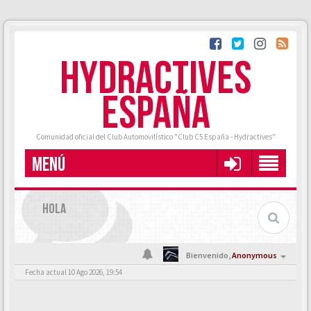
HYDRACTIVES
ESPAÑA
Comunidad oficial del Club Automovilístico "Club C5 España - Hydractives"
MENÚ
HOLA
Bienvenido,
Anonymous
Fecha actual 10 Ago 2026, 19:54