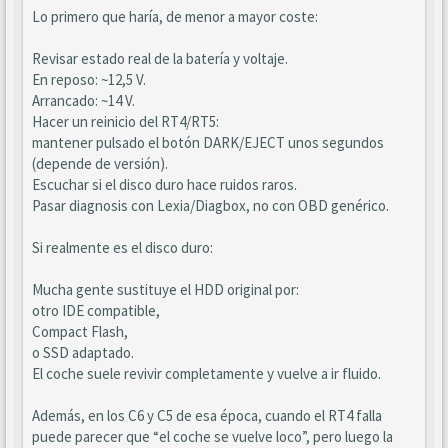
Lo primero que haría, de menor a mayor coste:
Revisar estado real de la batería y voltaje.
En reposo: ~12,5 V.
Arrancado: ~14 V.
Hacer un reinicio del RT4/RT5:
mantener pulsado el botón DARK/EJECT unos segundos
(depende de versión).
Escuchar si el disco duro hace ruidos raros.
Pasar diagnosis con Lexia/Diagbox, no con OBD genérico.
Si realmente es el disco duro:
Mucha gente sustituye el HDD original por:
otro IDE compatible,
Compact Flash,
o SSD adaptado.
El coche suele revivir completamente y vuelve a ir fluido.
Además, en los C6 y C5 de esa época, cuando el RT4 falla
puede parecer que “el coche se vuelve loco”, pero luego la