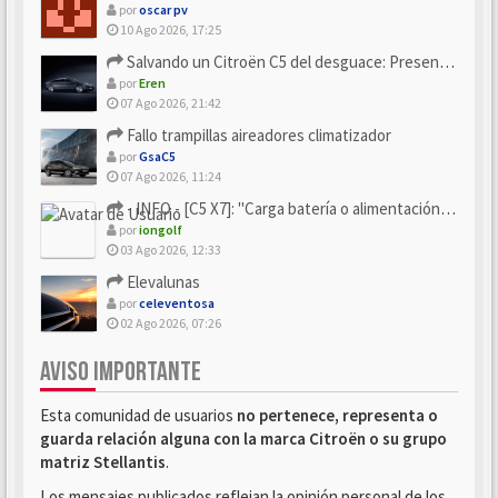
por
oscar pv
10 Ago 2026, 17:25
Salvando un Citroën C5 del desguace: Presentación y seguimiento
por
Eren
07 Ago 2026, 21:42
Fallo trampillas aireadores climatizador
por
GsaC5
07 Ago 2026, 11:24
- INFO - [C5 X7]: "Carga batería o alimentación eléctri...
por
iongolf
03 Ago 2026, 12:33
Elevalunas
por
celeventosa
02 Ago 2026, 07:26
AVISO IMPORTANTE
Esta comunidad de usuarios
no pertenece, representa o
guarda relación alguna con la marca Citroën o su grupo
matriz Stellantis
.
Los mensajes publicados reflejan la opinión personal de los