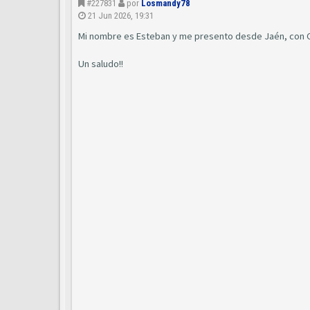
#227831
por
Losmandy78
21 Jun 2026, 19:31
Mi nombre es Esteban y me presento desde Jaén, con C5
Un saludo!!