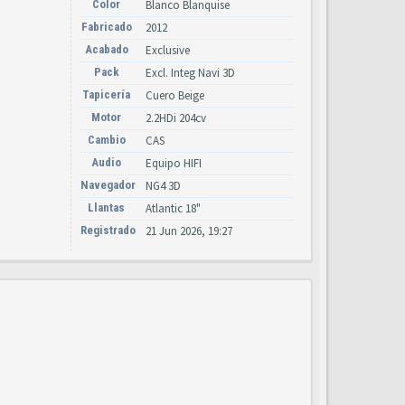
Color
Blanco Blanquise
Fabricado
2012
Acabado
Exclusive
Pack
Excl. Integ Navi 3D
Tapicería
Cuero Beige
Motor
2.2HDi 204cv
Cambio
CAS
Audio
Equipo HIFI
Navegador
NG4 3D
Llantas
Atlantic 18"
Registrado
21 Jun 2026, 19:27