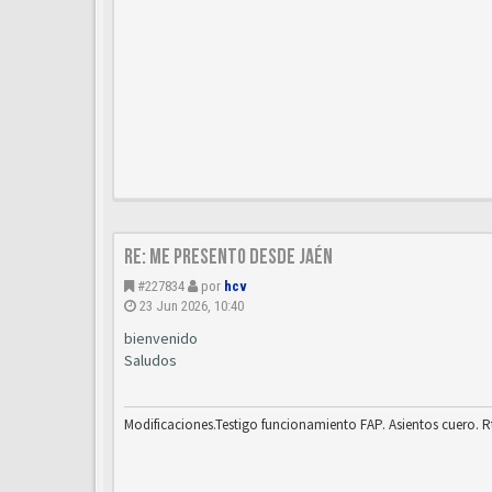
Re: Me presento desde Jaén
#227834
por
hcv
23 Jun 2026, 10:40
bienvenido
Saludos
Modificaciones.Testigo funcionamiento FAP. Asientos cuero. R