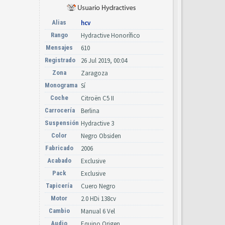
Alias
hcv
Rango
Hydractive Honorífico
Mensajes
610
Registrado
26 Jul 2019, 00:04
Zona
Zaragoza
Monograma
Sí
Coche
Citroën C5 II
Carrocería
Berlina
Suspensión
Hydractive 3
Color
Negro Obsiden
Fabricado
2006
Acabado
Exclusive
Pack
Exclusive
Tapicería
Cuero Negro
Motor
2.0 HDi 138cv
Cambio
Manual 6 Vel
Audio
Equipo Origen