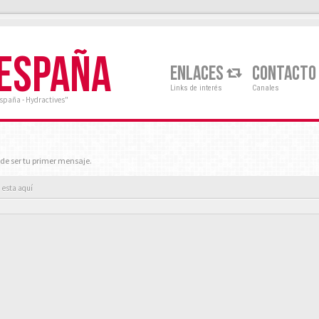
 ESPAÑA
ENLACES
CONTACTO
Links de interés
Canales
España - Hydractives"
de ser tu primer mensaje.
 esta aquí