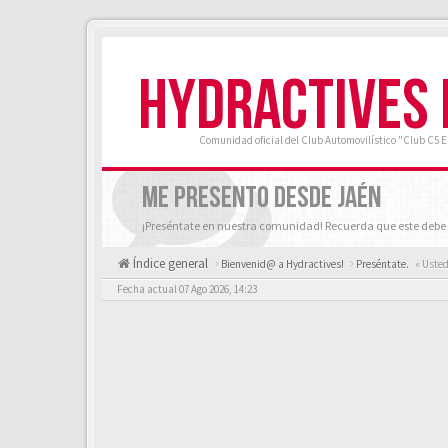
HYDRACTIVES
Comunidad oficial del Club Automovilístico "Club C5 
ME PRESENTO DESDE JAÉN
¡Preséntate en nuestra comunidad! Recuerda que este debe 
Índice general
Bienvenid@ a Hydractives!
Preséntate.
« Usted
Fecha actual 07 Ago 2026, 14:23