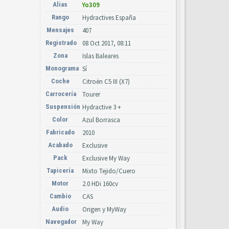
Alias
Yo309
Rango
Hydractives España
Mensajes
407
Registrado
08 Oct 2017, 08:11
Zona
Islas Baleares
Monograma
Sí
Coche
Citroën C5 III (X7)
Carrocería
Tourer
Suspensión
Hydractive 3 +
Color
Azul Borrasca
Fabricado
2010
Acabado
Exclusive
Pack
Exclusive My Way
Tapicería
Mixto Tejido/Cuero
Motor
2.0 HDi 160cv
Cambio
CAS
Audio
Origen y MyWay
Navegador
My Way