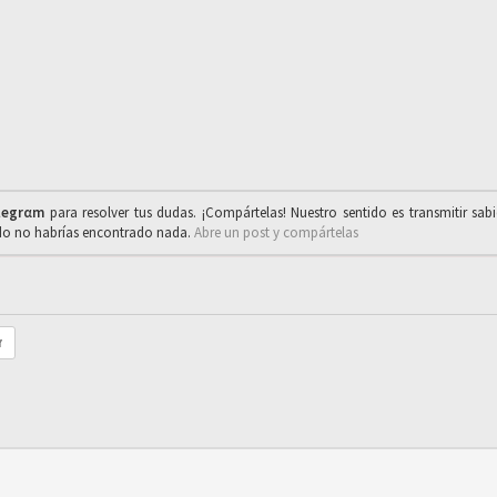
legrαm
para resolver tus dudas. ¡Compártelas! Nuestro sentido es transmitir sab
ado no habrías encontrado nada.
Abre un post y compártelas
r