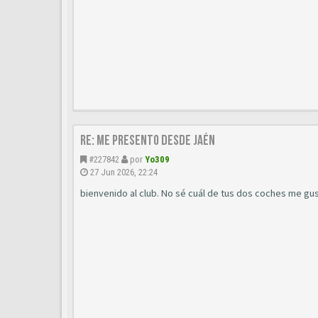
Re: Me presento desde Jaén
#227842
por
Yo309
27 Jun 2026, 22:24
bienvenido al club. No sé cuál de tus dos coches me gu