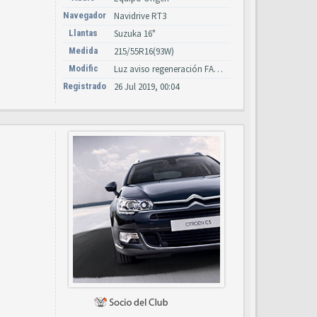
Navegador
Navidrive RT3
Llantas
Suzuka 16"
Medida
215/55R16(93W)
Modific
Luz aviso regeneración FAB, asiento cuero Negro, cámar estacionamiento
Registrado
26 Jul 2019, 00:04