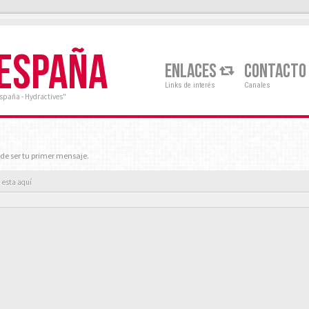
 ESPAÑA
ENLACES
CONTACTO
Links de interés
Canales
España - Hydractives"
de ser tu primer mensaje.
 esta aquí