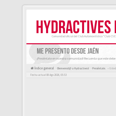
HYDRACTIVES
Comunidad oficial del Club Automovilístico "Club C5 
ME PRESENTO DESDE JAÉN
¡Preséntate en nuestra comunidad! Recuerda que este debe 
Índice general
Bienvenid@ a Hydractives!
Preséntate.
« Usted
Fecha actual 08 Ago 2026, 05:53