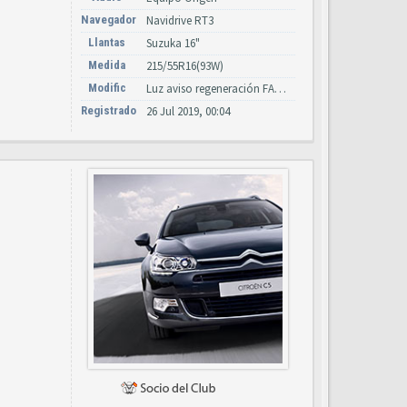
Navegador
Navidrive RT3
Llantas
Suzuka 16"
Medida
215/55R16(93W)
Modific
Luz aviso regeneración FAB, asiento cuero Negro, cámar estacionamiento
Registrado
26 Jul 2019, 00:04