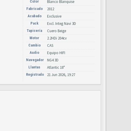
Color
Blanco Blanquise
Fabricado
2012
Acabado
Exclusive
Pack
Excl. Integ Navi 3D
Tapicería
Cuero Beige
Motor
2.2HDi 204cv
Cambio
CAS
Audio
Equipo HIFI
Navegador
NG4 3D
Llantas
Atlantic 18"
Registrado
21 Jun 2026, 19:27