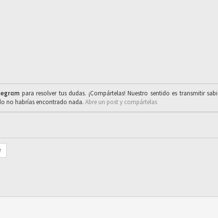
legrαm
para resolver tus dudas. ¡Compártelas! Nuestro sentido es transmitir sab
ado no habrías encontrado nada.
Abre un post y compártelas
r