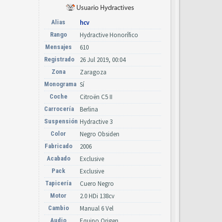
Alias
hcv
Rango
Hydractive Honorífico
Mensajes
610
Registrado
26 Jul 2019, 00:04
Zona
Zaragoza
Monograma
Sí
Coche
Citroën C5 II
Carrocería
Berlina
Suspensión
Hydractive 3
Color
Negro Obsiden
Fabricado
2006
Acabado
Exclusive
Pack
Exclusive
Tapicería
Cuero Negro
Motor
2.0 HDi 138cv
Cambio
Manual 6 Vel
Audio
Equipo Origen