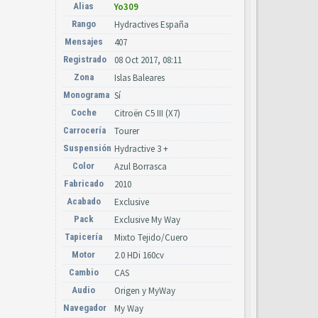
Alias
Yo309
Rango
Hydractives España
Mensajes
407
Registrado
08 Oct 2017, 08:11
Zona
Islas Baleares
Monograma
Sí
Coche
Citroën C5 III (X7)
Carrocería
Tourer
Suspensión
Hydractive 3 +
Color
Azul Borrasca
Fabricado
2010
Acabado
Exclusive
Pack
Exclusive My Way
Tapicería
Mixto Tejido/Cuero
Motor
2.0 HDi 160cv
Cambio
CAS
Audio
Origen y MyWay
Navegador
My Way