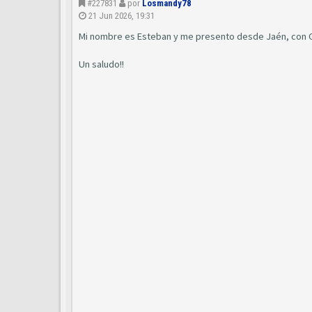
#227831
por
Losmandy78
21 Jun 2026, 19:31
Mi nombre es Esteban y me presento desde Jaén, con C5
Un saludo!!