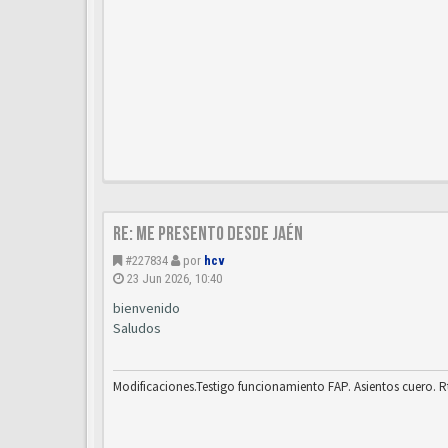
Re: Me presento desde Jaén
#227834
por
hcv
23 Jun 2026, 10:40
bienvenido
Saludos
Modificaciones.Testigo funcionamiento FAP. Asientos cuero. R