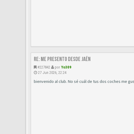
Re: Me presento desde Jaén
#227842
por
Yo309
27 Jun 2026, 22:24
bienvenido al club. No sé cuál de tus dos coches me gu