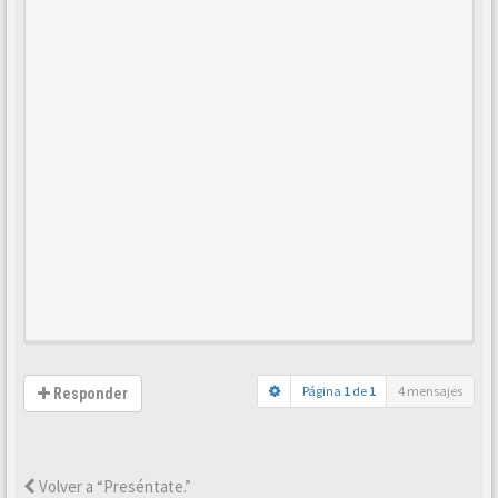
Página
1
de
1
4 mensajes
Responder
Volver a “Preséntate.”