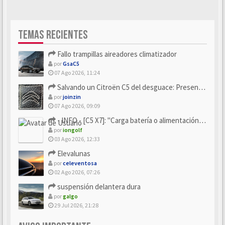
TEMAS RECIENTES
Fallo trampillas aireadores climatizador
por
GsaC5
07 Ago 2026, 11:24
Salvando un Citroën C5 del desguace: Presentación y seguimiento
por
joinzin
07 Ago 2026, 09:09
- INFO - [C5 X7]: "Carga batería o alimentación eléctri...
por
iongolf
03 Ago 2026, 12:33
Elevalunas
por
celeventosa
02 Ago 2026, 07:26
suspensión delantera dura
por
galgo
29 Jul 2026, 21:28