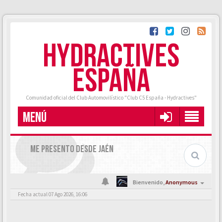
HYDRACTIVES
ESPAÑA
Comunidad oficial del Club Automovilístico "Club C5 España - Hydractives"
MENÚ
ME PRESENTO DESDE JAÉN
Bienvenido,
Anonymous
Fecha actual 07 Ago 2026, 16:06