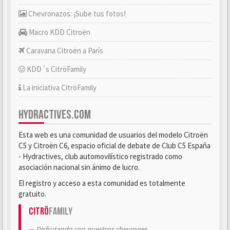
Chevronazos: ¡Sube tus fotos!
Macro KDD Citroën
Caravana Citroën a París
KDD´s CitröFamily
La iniciativa CitröFamily
HYDRACTIVES.COM
Esta web es una comunidad de usuarios del modelo Citroën
C5 y Citroën C6, espacio oficial de debate de Club C5 España
- Hydractives, club automovilístico registrado como
asociación nacional sin ánimo de lucro.
El registro y acceso a esta comunidad es totalmente
gratuito.
Citrö
Family
Disfrutando con nuestros chevrones.