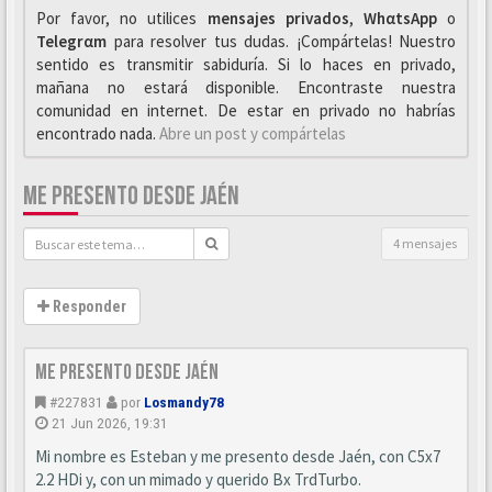
Por favor, no utilices
mensajes privados
,
WhαtsApp
o
Telegrαm
para resolver tus dudas. ¡Compártelas! Nuestro
sentido es transmitir sabiduría. Si lo haces en privado,
mañana no estará disponible. Encontraste nuestra
comunidad en internet. De estar en privado no habrías
encontrado nada.
Abre un post y compártelas
ME PRESENTO DESDE JAÉN
4 mensajes
Responder
Me presento desde Jaén
#227831
por
Losmandy78
21 Jun 2026, 19:31
Mi nombre es Esteban y me presento desde Jaén, con C5x7
2.2 HDi y, con un mimado y querido Bx TrdTurbo.