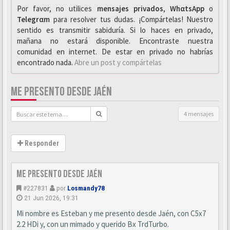
Por favor, no utilices
mensajes privados
,
WhαtsApp
o
Telegrαm
para resolver tus dudas. ¡Compártelas! Nuestro
sentido es transmitir sabiduría. Si lo haces en privado,
mañana no estará disponible. Encontraste nuestra
comunidad en internet. De estar en privado no habrías
encontrado nada.
Abre un post y compártelas
ME PRESENTO DESDE JAÉN
4 mensajes
Responder
Me presento desde Jaén
#227831
por
Losmandy78
21 Jun 2026, 19:31
Mi nombre es Esteban y me presento desde Jaén, con C5x7
2.2 HDi y, con un mimado y querido Bx TrdTurbo.