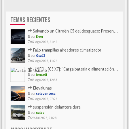
TEMAS RECIENTES
Salvando un Citroën C5 del desguace: Presentación y seguimiento
por
Eren
07 Ago 2026, 21:42
Fallo trampillas aireadores climatizador
por
GsaC5
07 Ago 2026, 11:24
- INFO - [C5 X7]: "Carga batería o alimentación eléctri...
por
iongolf
03 Ago 2026, 12:33
Elevalunas
por
celeventosa
02 Ago 2026, 07:26
suspensión delantera dura
por
galgo
29 Jul 2026, 21:28