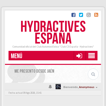
HYDRACTIVES
ESPAÑA
Comunidad oficial del Club Automovilístico "Club C5 España - Hydractives"
MENÚ
ME PRESENTO DESDE JAÉN
Bienvenido,
Anonymous
Fecha actual 09 Ago 2026, 15:41