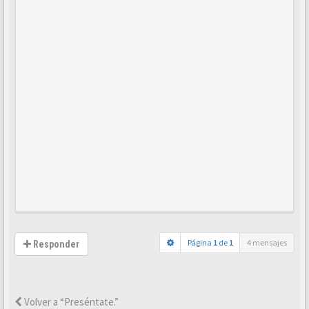
Página
1
de
1
4 mensajes
Responder
Volver a “Preséntate.”