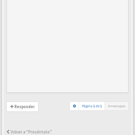
Página
1
de
1
4 mensajes
Responder
Volver a “Preséntate.”