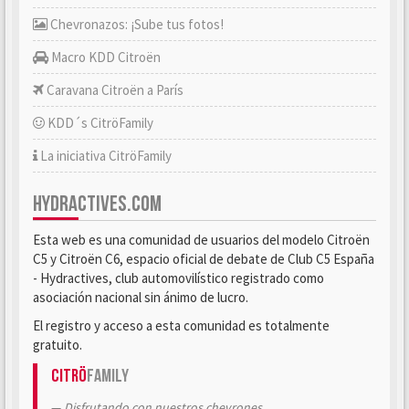
Chevronazos: ¡Sube tus fotos!
Macro KDD Citroën
Caravana Citroën a París
KDD´s CitröFamily
La iniciativa CitröFamily
HYDRACTIVES.COM
Esta web es una comunidad de usuarios del modelo Citroën
C5 y Citroën C6, espacio oficial de debate de Club C5 España
- Hydractives, club automovilístico registrado como
asociación nacional sin ánimo de lucro.
El registro y acceso a esta comunidad es totalmente
gratuito.
Citrö
Family
Disfrutando con nuestros chevrones.