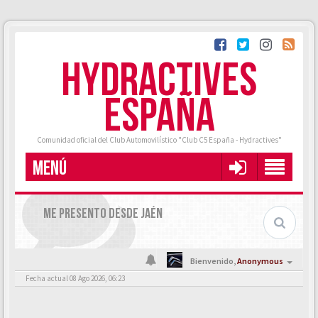
HYDRACTIVES
ESPAÑA
Comunidad oficial del Club Automovilístico "Club C5 España - Hydractives"
MENÚ
ME PRESENTO DESDE JAÉN
Bienvenido,
Anonymous
Fecha actual 08 Ago 2026, 06:23