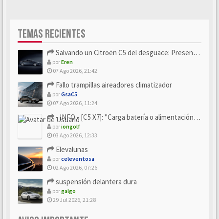
TEMAS RECIENTES
Salvando un Citroën C5 del desguace: Presentación y seguimiento
por
Eren
07 Ago 2026, 21:42
Fallo trampillas aireadores climatizador
por
GsaC5
07 Ago 2026, 11:24
- INFO - [C5 X7]: "Carga batería o alimentación eléctri...
por
iongolf
03 Ago 2026, 12:33
Elevalunas
por
celeventosa
02 Ago 2026, 07:26
suspensión delantera dura
por
galgo
29 Jul 2026, 21:28