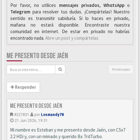
Por favor, no utilices
mensajes privados
,
WhαtsApp
o
Telegrαm
para resolver tus dudas. ¡Compártelas! Nuestro
sentido es transmitir sabiduría. Si lo haces en privado,
mañana no estará disponible. Encontraste nuestra
comunidad en internet. De estar en privado no habrías
encontrado nada.
Abre un post y compártelas
ME PRESENTO DESDE JAÉN
4 mensajes
Responder
Me presento desde Jaén
#227831
por
Losmandy78
21 Jun 2026, 19:31
Mi nombre es Esteban y me presento desde Jaén, con C5x7
2.2 HDi y, con un mimado y querido Bx TrdTurbo.