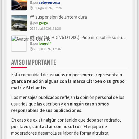
por
celeventosa
02 Ago 2026, 07:26
suspensión delantera dura
por
galgo
29 Jul 2026, 21:28
FAP (3.0 HDi V6 DT20C). Pido info sobre su sustitución
por
iongolf
29 Jul 2026, 17:36
AVISO IMPORTANTE
Esta comunidad de usuarios
no pertenece, representa o
guarda relación alguna con la marca Citroën o su grupo
matriz Stellantis
.
Los mensajes publicados reflejan la opinión personal de los
usuarios que las escriben y
en ningún caso somos
responsables de sus publicaciones
.
En caso de existir algún contenido que deba ser retirado,
por favor, contactar con nosotros
. El equipo de
moderadores desarrolla su labor de forma altruista.