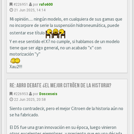
#226951
por
rufo600
21 Jun 2025, 14:14
Mi opinión..... ningún modelo, en cualquiera de sus gamas que
no incorpore de serie la suspensión hidroneumática, puede
ostentar ese título
Y en ese sentido el X7 no cumple, si hablamos de un modelo
tiene que ser algo general, no un acabado "x" con
motorización "y"
Xau2!!!
Re: ABRO DEBATE ¿EL MEJOR CITRÖEN DE LA HISTORIA?
#226953
por
Dosceseis
22 Jun 2025, 20:58
Siento contradecir, pero el mejor Citroen de la historia aún no
se ha fabricado.
El DS fue una gran innovación en su época, luego vinieron
otros excelentes ejemplares, y presiento que en una década