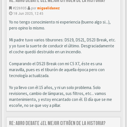
Re: ABRO DEBATE ¿EL MEJOR CITRÖEN DE LA HISTORIA?
#226935
por
miguelidanez
18 Jun 2025, 12:45
Yo no tengo conocimiento ni experiencia (bueno algo si...),
pero opino lo mismo.
Mi padre tuvo varios tiburones: DS19, DS21, DS23 Break, etc.
y yo tuve la suerte de conducir el último. Desgraciadamente
el coche quedó destruido en un incendio.
Comparando el DS23 Break con mi C5 X7, éste es una
maravilla, pues es el tiburón de aquella época pero con
tecnología actualizada.
Yo ya llevo con él 15 años, y ni un solo problema. Solo
revisiones, cambio de lámparas, sus filtros, etc... vamos
mantenimiento, y estoy encantado con él. El día que se me
escoñe, no se que voy a pillar.
Re: ABRO DEBATE ¿EL MEJOR CITRÖEN DE LA HISTORIA?