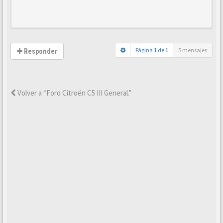
Página
1
de
1
5 mensajes
Responder
Volver a “Foro Citroën C5 III General.”