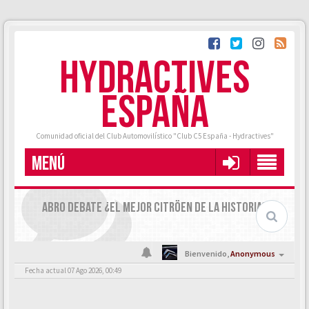
HYDRACTIVES
ESPAÑA
Comunidad oficial del Club Automovilístico "Club C5 España - Hydractives"
MENÚ
ABRO DEBATE ¿EL MEJOR CITRÖEN DE LA HISTORIA?
Bienvenido,
Anonymous
Fecha actual 07 Ago 2026, 00:49