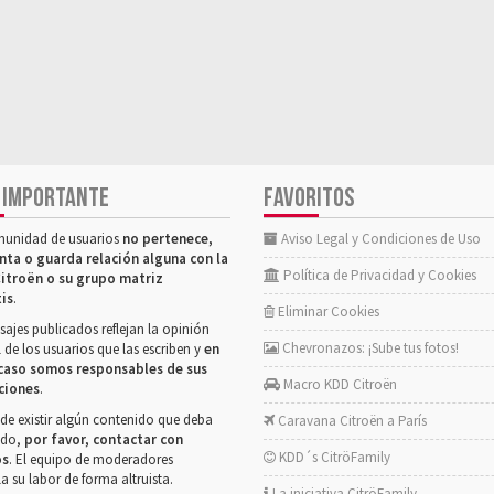
 IMPORTANTE
FAVORITOS
munidad de usuarios
no pertenece,
Aviso Legal y Condiciones de Uso
nta o guarda relación alguna con la
Política de Privacidad y Cookies
itroën o su grupo matriz
tis
.
Eliminar Cookies
ajes publicados reflejan la opinión
Chevronazos: ¡Sube tus fotos!
 de los usuarios que las escriben y
en
caso somos responsables de sus
Macro KDD Citroën
ciones
.
de existir algún contenido que deba
Caravana Citroën a París
rado,
por favor, contactar con
KDD´s CitröFamily
os
. El equipo de moderadores
la su labor de forma altruista.
La iniciativa CitröFamily