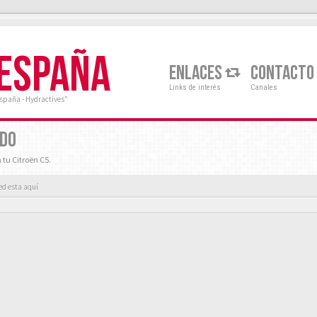
 ESPAÑA
ENLACES
CONTACTO
Links de interés
Canales
España - Hydractives"
RDO
 tu Citroën C5.
ed esta aquí