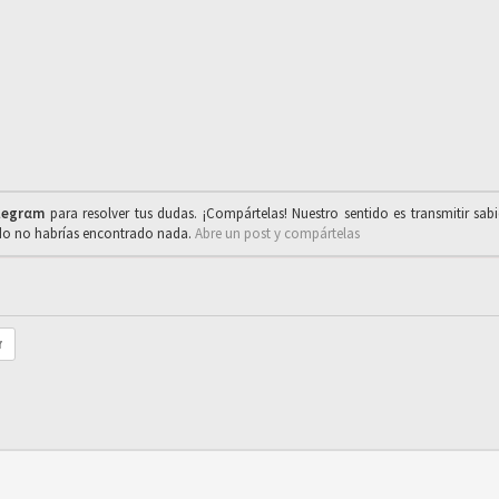
legrαm
para resolver tus dudas. ¡Compártelas! Nuestro sentido es transmitir sab
ado no habrías encontrado nada.
Abre un post y compártelas
r