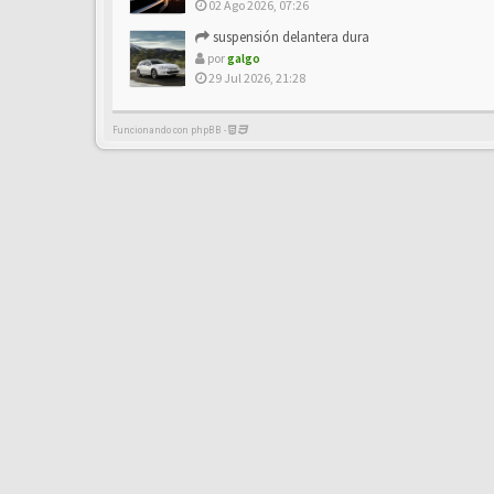
02 Ago 2026, 07:26
suspensión delantera dura
por
galgo
29 Jul 2026, 21:28
Funcionando con phpBB -