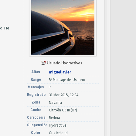
do. He
Alias
migueljavier
Rango
5º Mensaje del Usuario
Mensajes
7
Registrado
31 Mar 2015, 12:04
Zona
Navarra
Coche
Citroën C5 III (X7)
Carrocería
Berlina
Suspensión
Hydractive
Color
Gris Iceland