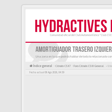
HYDRACTIVES
Comunidad oficial del Club Automovilístico "Club C5 
AMORTIGUADOR TRASERO IZQUIE
Una zona en la que podrás hablar de todo lo relacionado con
Índice general
Citroën C5 X7
Foro Citroën C5 III General.
« Ust
Fecha actual 08 Ago 2026, 04:59