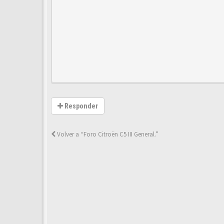
Responder
Volver a “Foro Citroën C5 III General.”