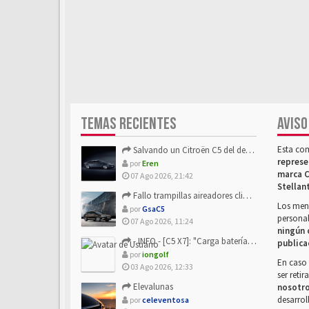
TEMAS RECIENTES
AVISO
Esta co
Salvando un Citroën C5 del desguace: Presentación y seguimiento
represe
por
Eren
marca C
07 Ago 2026, 21:42
Stellan
Fallo trampillas aireadores climatizador
Los mens
por
GsaC5
personal
07 Ago 2026, 11:24
ningún 
- INFO - [C5 X7]: "Carga batería o alimentación eléctri...
publica
por
iongolf
En caso 
03 Ago 2026, 12:33
ser reti
Elevalunas
nosotr
desarrol
por
celeventosa