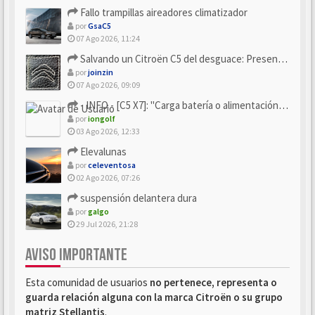
Fallo trampillas aireadores climatizador
por
GsaC5
07 Ago 2026, 11:24
Salvando un Citroën C5 del desguace: Presentación y seguimiento
por
joinzin
07 Ago 2026, 09:09
- INFO - [C5 X7]: "Carga batería o alimentación eléctri...
por
iongolf
03 Ago 2026, 12:33
Elevalunas
por
celeventosa
02 Ago 2026, 07:26
suspensión delantera dura
por
galgo
29 Jul 2026, 21:28
AVISO IMPORTANTE
Esta comunidad de usuarios
no pertenece, representa o
guarda relación alguna con la marca Citroën o su grupo
matriz Stellantis
.