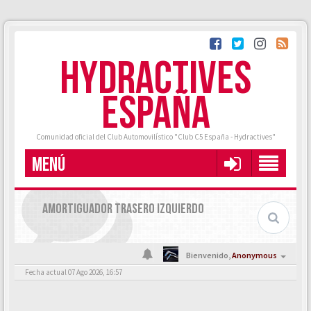
HYDRACTIVES
ESPAÑA
Comunidad oficial del Club Automovilístico "Club C5 España - Hydractives"
MENÚ
AMORTIGUADOR TRASERO IZQUIERDO
Bienvenido,
Anonymous
Fecha actual 07 Ago 2026, 16:57