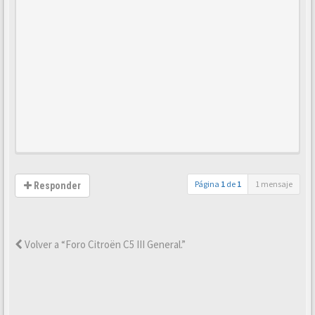
Página
1
de
1
1 mensaje
Responder
Volver a “Foro Citroën C5 III General.”