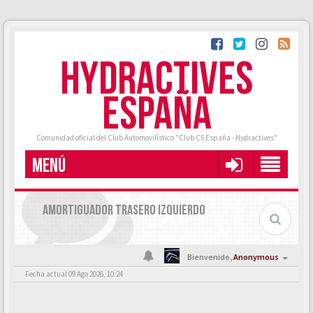
HYDRACTIVES
ESPAÑA
Comunidad oficial del Club Automovilístico "Club C5 España - Hydractives"
MENÚ
AMORTIGUADOR TRASERO IZQUIERDO
Bienvenido,
Anonymous
Fecha actual 09 Ago 2026, 10:24