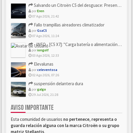
Salvando un Citroën C5 del desguace: Presentación y seguimiento
por
Eren
07 Ago 2026, 21:42
Fallo trampillas aireadores climatizador
por
GsaC5
07 Ago 2026, 11:24
- INFO - [C5 X7]: "Carga batería o alimentación eléctri...
por
iongolf
03 Ago 2026, 12:33
Elevalunas
por
celeventosa
02 Ago 2026, 07:26
suspensión delantera dura
por
galgo
29 Jul 2026, 21:28
AVISO IMPORTANTE
Esta comunidad de usuarios
no pertenece, representa o
guarda relación alguna con la marca Citroën o su grupo
matriz Stellantis
.