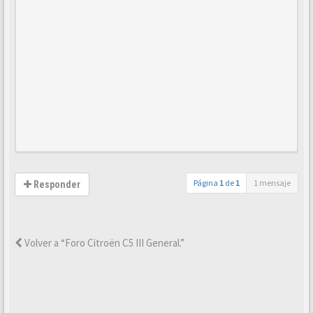
Página
1
de
1
1 mensaje
Responder
Volver a “Foro Citroën C5 III General.”