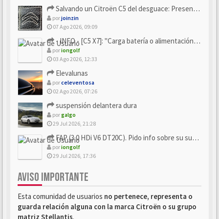
Salvando un Citroën C5 del desguace: Presentación y seguimiento
por
joinzin
07 Ago 2026, 09:09
- INFO - [C5 X7]: "Carga batería o alimentación eléctri...
por
iongolf
03 Ago 2026, 12:33
Elevalunas
por
celeventosa
02 Ago 2026, 07:26
suspensión delantera dura
por
galgo
29 Jul 2026, 21:28
FAP (3.0 HDi V6 DT20C). Pido info sobre su sustitución
por
iongolf
29 Jul 2026, 17:36
AVISO IMPORTANTE
Esta comunidad de usuarios
no pertenece, representa o
guarda relación alguna con la marca Citroën o su grupo
matriz Stellantis
.