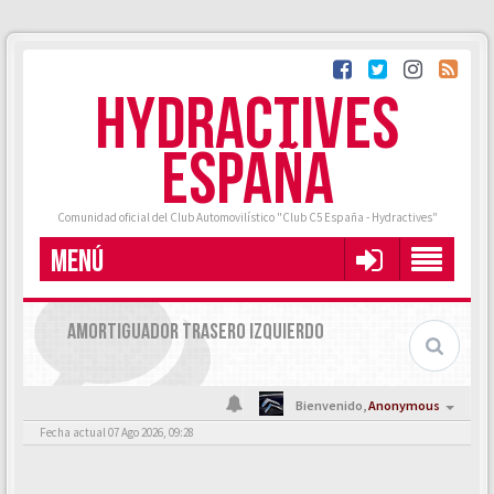
HYDRACTIVES
ESPAÑA
Comunidad oficial del Club Automovilístico "Club C5 España - Hydractives"
MENÚ
AMORTIGUADOR TRASERO IZQUIERDO
Bienvenido,
Anonymous
Fecha actual 07 Ago 2026, 09:28