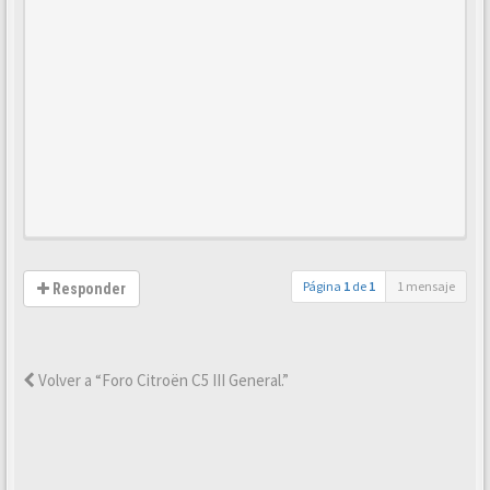
Página
1
de
1
1 mensaje
Responder
Volver a “Foro Citroën C5 III General.”