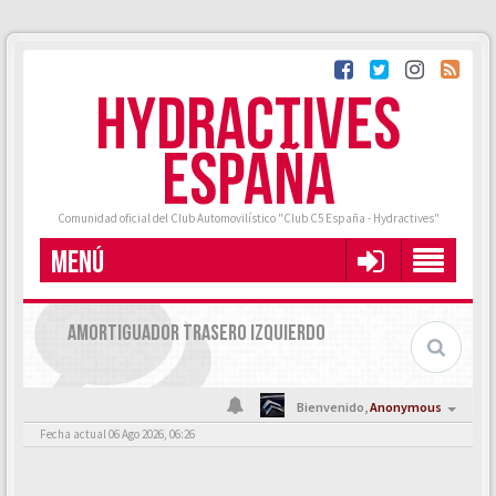
HYDRACTIVES
ESPAÑA
Comunidad oficial del Club Automovilístico "Club C5 España - Hydractives"
MENÚ
AMORTIGUADOR TRASERO IZQUIERDO
Bienvenido,
Anonymous
Fecha actual 06 Ago 2026, 06:26