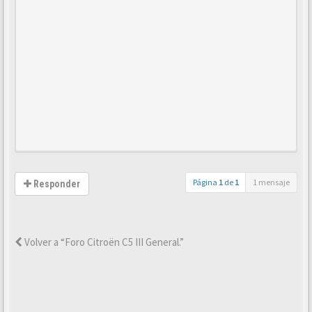
Página
1
de
1
1 mensaje
Responder
Volver a “Foro Citroën C5 III General.”