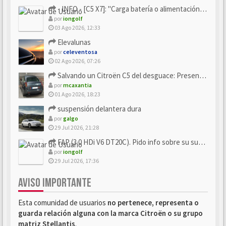
- INFO - [C5 X7]: "Carga batería o alimentación eléctri...
por
iongolf
03 Ago 2026, 12:33
Elevalunas
por
celeventosa
02 Ago 2026, 07:26
Salvando un Citroën C5 del desguace: Presentación y seguimiento
por
mcaxantia
01 Ago 2026, 18:23
suspensión delantera dura
por
galgo
29 Jul 2026, 21:28
FAP (3.0 HDi V6 DT20C). Pido info sobre su sustitución
por
iongolf
29 Jul 2026, 17:36
AVISO IMPORTANTE
Esta comunidad de usuarios
no pertenece, representa o
guarda relación alguna con la marca Citroën o su grupo
matriz Stellantis
.