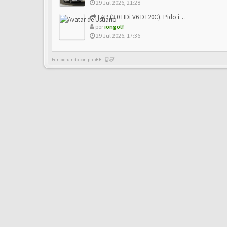
29 Jul 2026, 21:28
FAP (3.0 HDi V6 DT20C). Pido info sobre su sustitución
por
iongolf
29 Jul 2026, 17:36
Funcionando con phpBB -