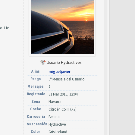
do. He
Alias
migueljavier
Rango
5º Mensaje del Usuario
Mensajes
7
Registrado
31 Mar 2015, 12:04
Zona
Navarra
Coche
Citroën C5 III (X7)
Carrocería
Berlina
Suspensión
Hydractive
Color
Gris Iceland