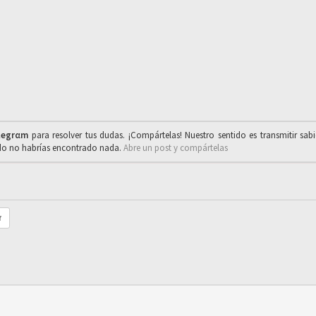
legrαm
para resolver tus dudas. ¡Compártelas! Nuestro sentido es transmitir sab
ado no habrías encontrado nada.
Abre un post y compártelas
r