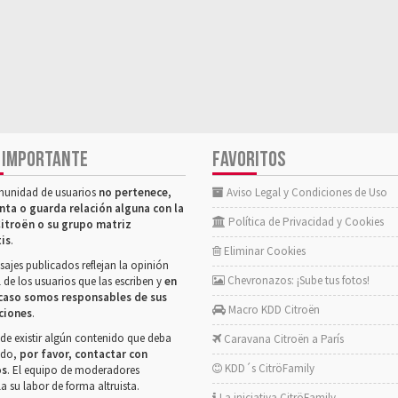
 IMPORTANTE
FAVORITOS
munidad de usuarios
no pertenece,
Aviso Legal y Condiciones de Uso
nta o guarda relación alguna con la
Política de Privacidad y Cookies
itroën o su grupo matriz
tis
.
Eliminar Cookies
ajes publicados reflejan la opinión
Chevronazos: ¡Sube tus fotos!
 de los usuarios que las escriben y
en
caso somos responsables de sus
Macro KDD Citroën
ciones
.
de existir algún contenido que deba
Caravana Citroën a París
rado,
por favor, contactar con
KDD´s CitröFamily
os
. El equipo de moderadores
la su labor de forma altruista.
La iniciativa CitröFamily