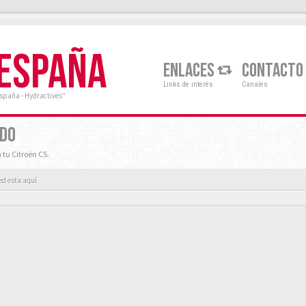
 ESPAÑA
ENLACES
CONTACTO
Links de interés
Canales
España - Hydractives"
RDO
 tu Citroën C5.
ed esta aquí