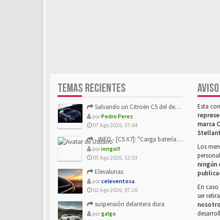
TEMAS RECIENTES
AVISO
Esta co
Salvando un Citroën C5 del desguace: Presentación y seguimiento
represe
por
Pedro Perez
marca C
07 Ago 2026, 07:04
Stellan
- INFO - [C5 X7]: "Carga batería o alimentación eléctri...
Los mens
por
iongolf
personal
03 Ago 2026, 12:33
ningún 
Elevalunas
publica
por
celeventosa
En caso 
02 Ago 2026, 07:26
ser reti
suspensión delantera dura
nosotr
desarrol
por
galgo