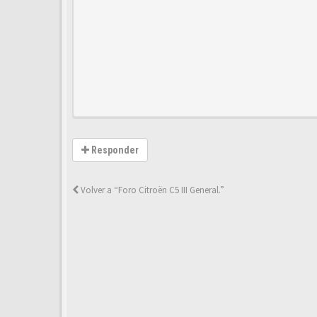
Responder
Volver a “Foro Citroën C5 III General.”