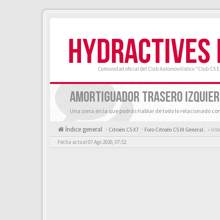
HYDRACTIVES
Comunidad oficial del Club Automovilístico "Club C5 
AMORTIGUADOR TRASERO IZQUIE
Una zona en la que podrás hablar de todo lo relacionado con
Índice general
Citroën C5 X7
Foro Citroën C5 III General.
« Ust
Fecha actual 07 Ago 2026, 07:52