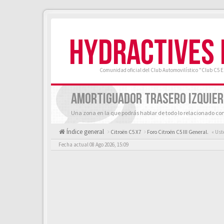
HYDRACTIVES
Comunidad oficial del Club Automovilístico "Club C5 
AMORTIGUADOR TRASERO IZQUIE
Una zona en la que podrás hablar de todo lo relacionado con
Índice general
Citroën C5 X7
Foro Citroën C5 III General.
« Ust
Fecha actual 08 Ago 2026, 15:09