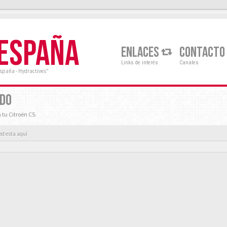
 ESPAÑA
ENLACES
CONTACTO
Links de interés
Canales
España - Hydractives"
RDO
 tu Citroën C5.
ed esta aquí