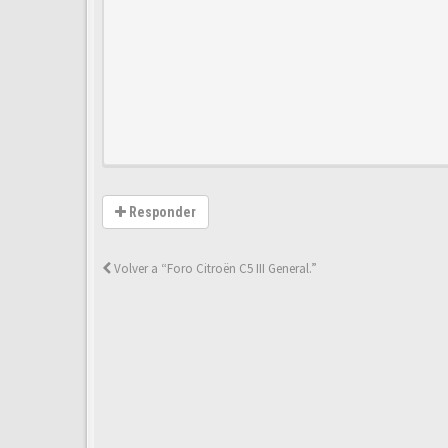
Responder
Volver a “Foro Citroën C5 III General.”