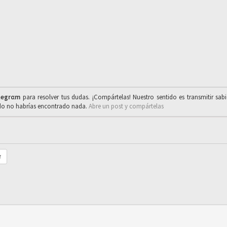
legrαm
para resolver tus dudas. ¡Compártelas! Nuestro sentido es transmitir sab
ado no habrías encontrado nada.
Abre un post y compártelas
r