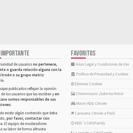
 IMPORTANTE
FAVORITOS
munidad de usuarios
no pertenece,
Aviso Legal y Condiciones de Uso
nta o guarda relación alguna con la
Política de Privacidad y Cookies
itroën o su grupo matriz
tis
.
Eliminar Cookies
ajes publicados reflejan la opinión
Chevronazos: ¡Sube tus fotos!
 de los usuarios que las escriben y
en
caso somos responsables de sus
Macro KDD Citroën
ciones
.
de existir algún contenido que deba
Caravana Citroën a París
rado,
por favor, contactar con
KDD´s CitröFamily
os
. El equipo de moderadores
la su labor de forma altruista.
La iniciativa CitröFamily