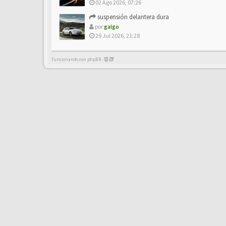
02 Ago 2026, 07:26
suspensión delantera dura
por
galgo
29 Jul 2026, 21:28
Funcionando con phpBB -