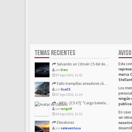
TEMAS RECIENTES
AVISO
Esta co
Salvando un Citroën C5 del desguace: Presentación y seguimiento
represe
por
Eren
marca C
07 Ago 2026, 21:42
Stellan
Fallo trampillas aireadores climatizador
Los mens
por
GsaC5
personal
07 Ago 2026, 11:24
ningún 
- INFO - [C5 X7]: "Carga batería o alimentación eléctri...
publica
por
iongolf
En caso 
03 Ago 2026, 12:33
ser reti
Elevalunas
nosotr
desarrol
por
celeventosa