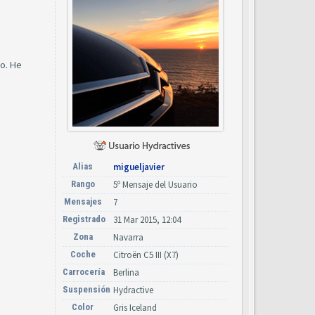
do. He
Alias
migueljavier
Rango
5º Mensaje del Usuario
Mensajes
7
Registrado
31 Mar 2015, 12:04
Zona
Navarra
Coche
Citroën C5 III (X7)
Carrocería
Berlina
Suspensión
Hydractive
Color
Gris Iceland