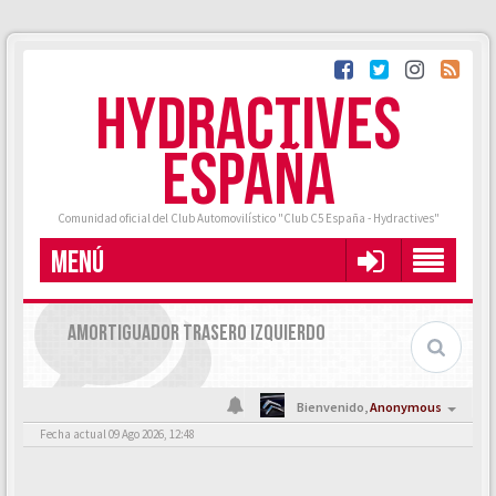
HYDRACTIVES
ESPAÑA
Comunidad oficial del Club Automovilístico "Club C5 España - Hydractives"
MENÚ
AMORTIGUADOR TRASERO IZQUIERDO
Bienvenido,
Anonymous
Fecha actual 09 Ago 2026, 12:48