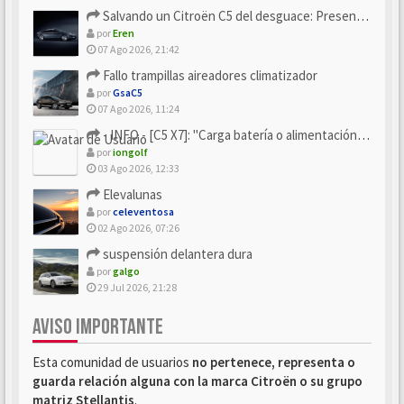
Salvando un Citroën C5 del desguace: Presentación y seguimiento
por
Eren
07 Ago 2026, 21:42
Fallo trampillas aireadores climatizador
por
GsaC5
07 Ago 2026, 11:24
- INFO - [C5 X7]: "Carga batería o alimentación eléctri...
por
iongolf
03 Ago 2026, 12:33
Elevalunas
por
celeventosa
02 Ago 2026, 07:26
suspensión delantera dura
por
galgo
29 Jul 2026, 21:28
AVISO IMPORTANTE
Esta comunidad de usuarios
no pertenece, representa o
guarda relación alguna con la marca Citroën o su grupo
matriz Stellantis
.