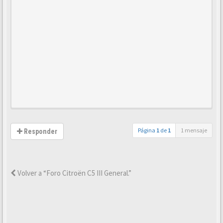
Página
1
de
1
1 mensaje
Responder
Volver a “Foro Citroën C5 III General.”