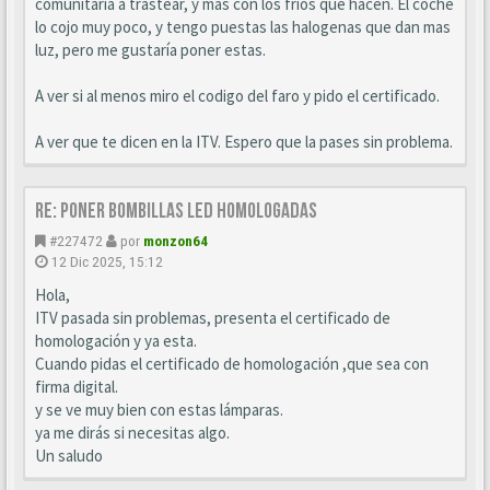
comunitaria a trastear, y mas con los frios que hacen. El coche
lo cojo muy poco, y tengo puestas las halogenas que dan mas
luz, pero me gustaría poner estas.
A ver si al menos miro el codigo del faro y pido el certificado.
A ver que te dicen en la ITV. Espero que la pases sin problema.
Re: Poner bombillas led homologadas
#227472
por
monzon64
12 Dic 2025, 15:12
Hola,
ITV pasada sin problemas, presenta el certificado de
homologación y ya esta.
Cuando pidas el certificado de homologación ,que sea con
firma digital.
y se ve muy bien con estas lámparas.
ya me dirás si necesitas algo.
Un saludo