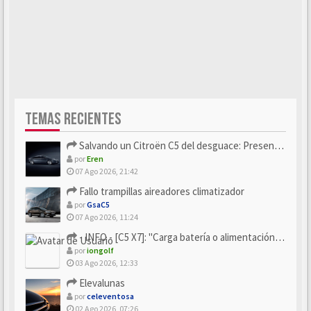
TEMAS RECIENTES
Salvando un Citroën C5 del desguace: Presentación y seguimiento
por
Eren
07 Ago 2026, 21:42
Fallo trampillas aireadores climatizador
por
GsaC5
07 Ago 2026, 11:24
- INFO - [C5 X7]: "Carga batería o alimentación eléctri...
por
iongolf
03 Ago 2026, 12:33
Elevalunas
por
celeventosa
02 Ago 2026, 07:26