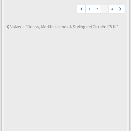
1
2
3
4
Volver a “Bricos, Modificaciones & Styling del Citroën C5 III.”