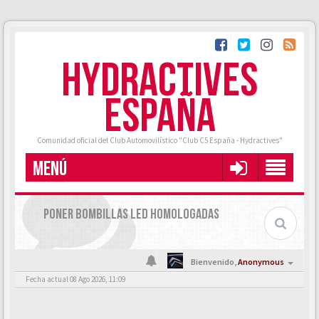
HYDRACTIVES
ESPAÑA
Comunidad oficial del Club Automovilístico "Club C5 España - Hydractives"
MENÚ
PONER BOMBILLAS LED HOMOLOGADAS
Bienvenido,
Anonymous
Fecha actual 08 Ago 2026, 11:09