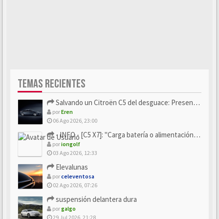
TEMAS RECIENTES
Salvando un Citroën C5 del desguace: Presentación y seguimiento
por
Eren
06 Ago 2026, 23:00
- INFO - [C5 X7]: "Carga batería o alimentación eléctri...
por
iongolf
03 Ago 2026, 12:33
Elevalunas
por
celeventosa
02 Ago 2026, 07:26
suspensión delantera dura
por
galgo
29 Jul 2026, 21:28