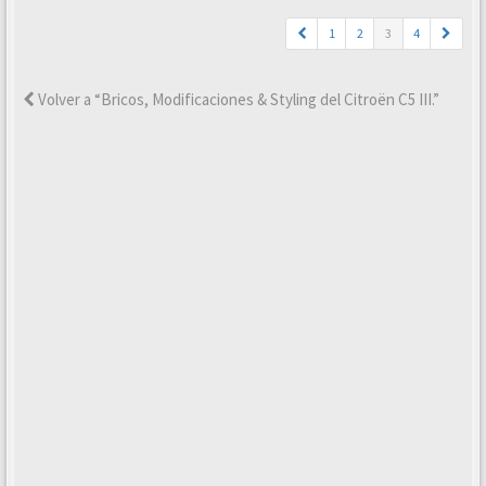
1
2
3
4
Volver a “Bricos, Modificaciones & Styling del Citroën C5 III.”