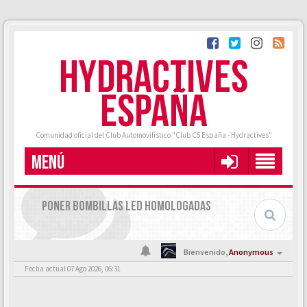
HYDRACTIVES
ESPAÑA
Comunidad oficial del Club Automovilístico "Club C5 España - Hydractives"
MENÚ
PONER BOMBILLAS LED HOMOLOGADAS
Bienvenido,
Anonymous
Fecha actual 07 Ago 2026, 06:31