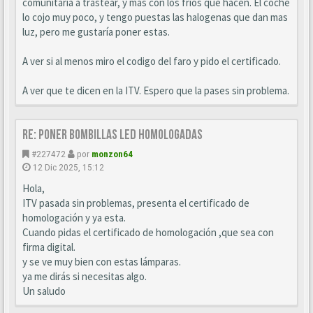
comunitaria a trastear, y mas con los frios que hacen. El coche
lo cojo muy poco, y tengo puestas las halogenas que dan mas
luz, pero me gustaría poner estas.
A ver si al menos miro el codigo del faro y pido el certificado.
A ver que te dicen en la ITV. Espero que la pases sin problema.
Re: Poner bombillas led homologadas
#227472
por
monzon64
12 Dic 2025, 15:12
Hola,
ITV pasada sin problemas, presenta el certificado de
homologación y ya esta.
Cuando pidas el certificado de homologación ,que sea con
firma digital.
y se ve muy bien con estas lámparas.
ya me dirás si necesitas algo.
Un saludo